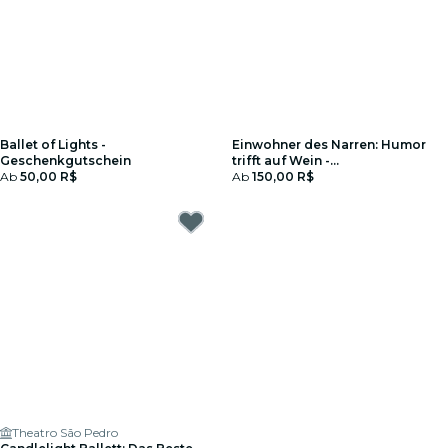
Ballet of Lights -
Einwohner des Narren: Humor
Geschenkgutschein
trifft auf Wein -
Ab
50,00 R$
Geschenkgutschein
Ab
150,00 R$
Theatro São Pedro