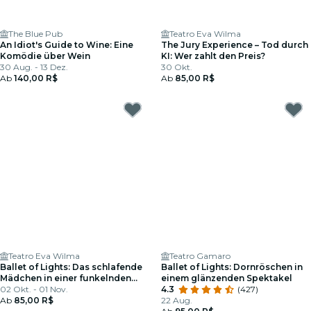
The Blue Pub
Teatro Eva Wilma
An Idiot's Guide to Wine: Eine
The Jury Experience – Tod durch
Komödie über Wein
KI: Wer zahlt den Preis?
30 Aug. - 13 Dez.
30 Okt.
Ab
140,00 R$
Ab
85,00 R$
Teatro Eva Wilma
Teatro Gamaro
Ballet of Lights: Das schlafende
Ballet of Lights: Dornröschen in
Mädchen in einer funkelnden
einem glänzenden Spektakel
Show
02 Okt. - 01 Nov.
4.3
(427)
Ab
85,00 R$
22 Aug.