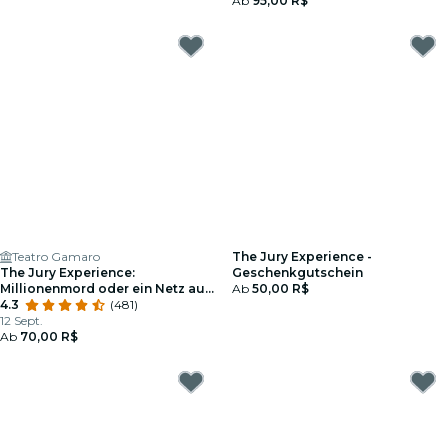
Ab
95,00 R$
Teatro Gamaro
The Jury Experience -
The Jury Experience:
Geschenkgutschein
Millionenmord oder ein Netz aus
Ab
50,00 R$
Lügen?
4.3
(481)
12 Sept.
Ab
70,00 R$