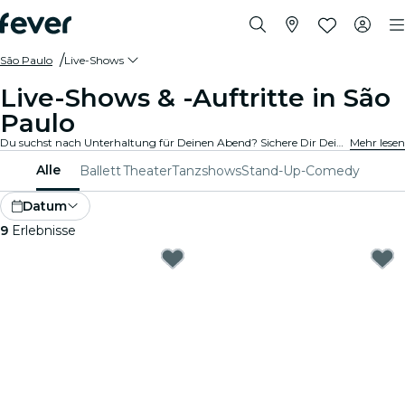
São Paulo
Live-Shows
Live-Shows & -Auftritte in São
Paulo
Du suchst nach Unterhaltung für Deinen Abend? Sichere Dir Deine Tickets für die besten Live-Shows in São Paulo: Theater, Stand-Up-Comedy, Musicals, Magieshows und mehr.
Mehr lesen
Alle
Ballett
Theater
Tanzshows
Stand-Up-Comedy
Datum
9
Erlebnisse