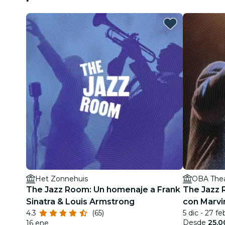
Het Zonnehuis
OBA The
The Jazz Room: Un homenaje a Frank
The Jazz 
Sinatra & Louis Armstrong
con Marvi
4.3
(65)
5 dic - 27 fe
Desde
25,0
16 ene