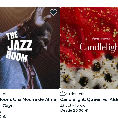
restaurantes
cine
ater
Zuiderkerk
Room: Una Noche de Alma
Candlelight: Queen vs. AB
23 oct - 18 dic
n Gaye
Desde
25,00 €
b
0 €