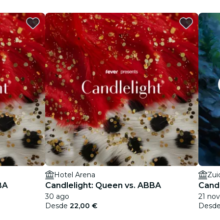
Hotel Arena
Zui
BA
Candlelight: Queen vs. ABBA
Candl
30 ago
21 nov
Desde
22,00 €
Desd