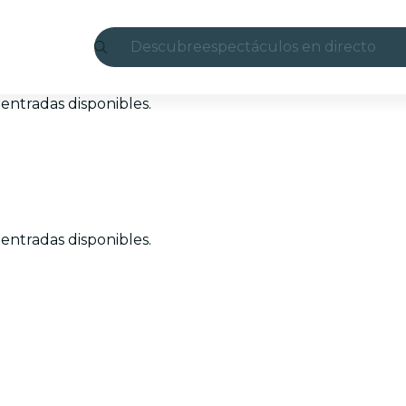
Descubre
espectáculos en directo
Madrid
entradas disponibles.
candlelight
Londres
experiencias y ciudades
entradas disponibles.
São Paulo
exposiciones
Seúl
recorridos por la ciudad
conciertos