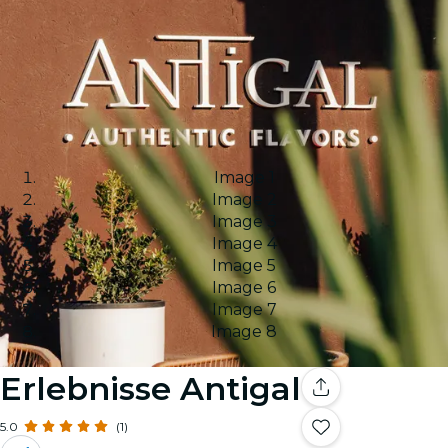
Image 1
Image 2
Image 3
Image 4
Image 5
Image 6
Image 7
Image 8
Erlebnisse Antigal
5.0
(1)