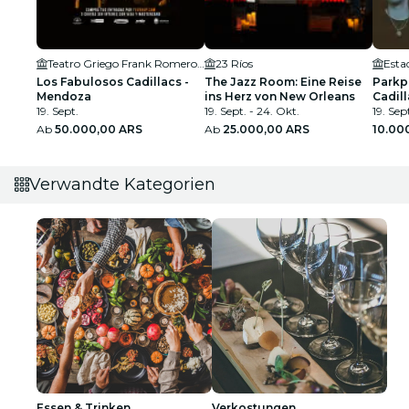
Teatro Griego Frank Romero Day
23 Ríos
Los Fabulosos Cadillacs -
The Jazz Room: Eine Reise
Parkp
Mendoza
ins Herz von New Orleans
Cadil
19. Sept.
19. Sept. - 24. Okt.
19. Sep
Ab
50.000,00 ARS
Ab
25.000,00 ARS
10.00
Verwandte Kategorien
Essen & Trinken
Verkostungen