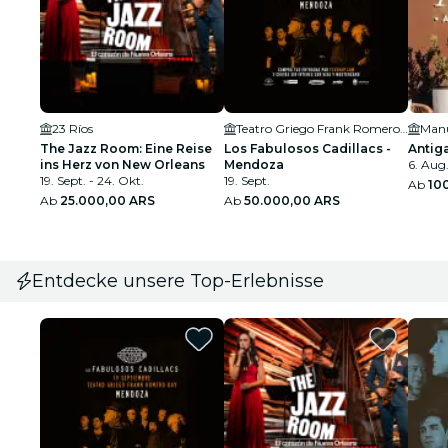
23 Ríos
Teatro Griego Frank Romero Day
Manu
The Jazz Room: Eine Reise
Los Fabulosos Cadillacs -
Antig
ins Herz von New Orleans
Mendoza
6. Aug.
19. Sept. - 24. Okt.
19. Sept.
Ab
10
Ab
25.000,00 ARS
Ab
50.000,00 ARS
Entdecke unsere Top-Erlebnisse