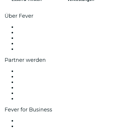
Über Fever
Presse
Wir stellen ein!
Geschenkgutscheine
Hilfe-Center
Formular für Rücksendeantrag
Partner werden
Fever Zone
Veröffentliche dein Event
Firmenevents & -vorteile
Affiliate-Programm
Botschafter & Influencer-Programm
Markenpartnerschaften
Fever for Business
Privatveranstaltungen & Gruppentickets
Firmenvorteile