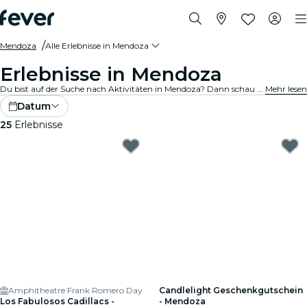
Mendoza
Alle Erlebnisse in Mendoza
Erlebnisse in Mendoza
Du bist auf der Suche nach Aktivitäten in Mendoza? Dann schau Dir unsere vollständige Auswahl an und entdecke die besten Aktivitäten und Erlebnisse, die wir aktuell in der Stadt anbieten.
Mehr lesen
Datum
25
Erlebnisse
Amphitheatre Frank Romero Day
Candlelight Geschenkgutschein
Los Fabulosos Cadillacs -
- Mendoza