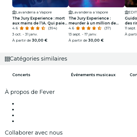
Lavanderia a Vapore
Lavanderia a Vapore
EDIT
The Jury Experience : mort
The Jury Experience :
Guidon
aux mains de l’IA. Qui paie
meurder à un million de
des ri
le prix ?
4.6
(394)
dollars ou réseau de
4.6
(37)
11 sept.
mensonges ?
3 oct. - 31 janv.
13 sept. - 17 janv.
À part
À partir de
30,00 €
À partir de
30,00 €
Catégories similaires
Concerts
Événements musicaux
Con
À propos de Fever
Presse
Travailler chez Fever
Cartes-cadeaux
Centre d'aide
Collaborer avec nous