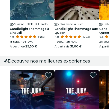
Palazzo Falletti di Barolo
Palazzo della Luce
Caste
Candlelight : hommage à
Candlelight : hommage aux
Candle
Einaudi
Queen
Queen
4.8
(459)
4.8
(722)
4.5
18 sept. - 26 févr.
11 sept. - 28 nov.
26 aoû
À partir de
29,50 €
À partir de
31,00 €
À part
Découvre nos meilleures expériences