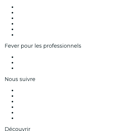
Fever Zone
Publiez votre événement
Événements d'entreprise et avantages
Programme d'affiliation
Programme d'ambassadeurs et d'influenceurs
Partenariats avec des marques
Fever pour les professionnels
Événements privés et billets de groupe
Avantages pour les entreprises
Coupons et cartes cadeaux pour les entreprises
Nous suivre
Facebook
X (Twitter)
Instagram
TikTok
LinkedIn
Youtube
Découvrir