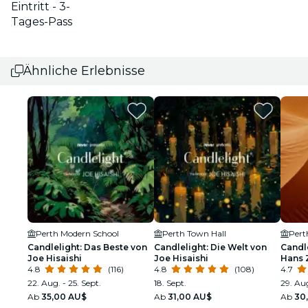
Eintritt - 3-
Tages-Pass
Ähnliche Erlebnisse
Perth Modern School
Perth Town Hall
Pert
Candlelight: Das Beste von
Candlelight: Die Welt von
Candl
Joe Hisaishi
Joe Hisaishi
Hans 
4.8
(116)
4.8
(108)
4.7
22. Aug. - 25. Sept.
18. Sept.
29. Aug
Ab
35,00 AU$
Ab
31,00 AU$
Ab
30