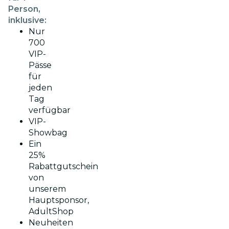
Person,
inklusive:
Nur
700
VIP-
Pässe
für
jeden
Tag
verfügbar
VIP-
Showbag
Ein
25%
Rabattgutschein
von
unserem
Hauptsponsor,
AdultShop
Neuheiten