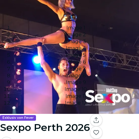
Image 1
Image 2
Image 3
Image 4
Image 5
Image 6
Image 7
Image 8
Image 9
Image 10
Image 11
Image 12
Exklusiv von Fever
Sexpo Perth 2026