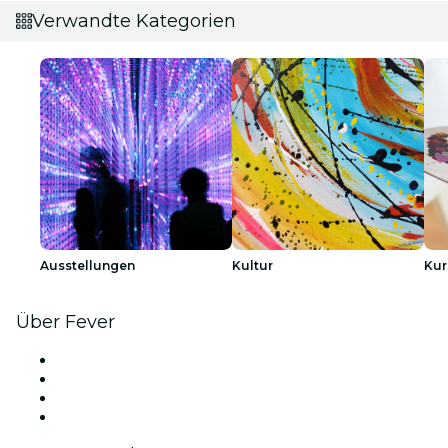
Verwandte Kategorien
Ausstellungen
Kultur
Kur
Über Fever
Presse
Wir stellen ein!
Geschenkgutscheine
Hilfe-Center