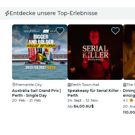
Entdecke unsere Top-Erlebnisse
Fremantle City
Perth Town Hall
The 
Australia Sail Grand Prix |
Speakeasy für Serial Killer -
Dining
Perth - Single Day
Perth
einzig
20. Feb. - 21. Feb.
24. Sept. - 12. Nov.
im Th
4.1
Ab
64,00 AU$
20. Aug
110,0