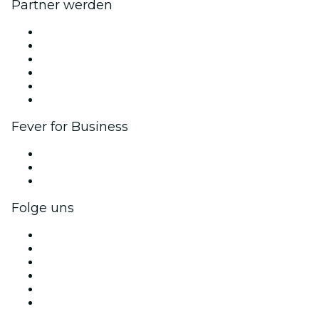
Partner werden
Fever Zone
Veröffentliche dein Event
Firmenevents & -vorteile
Affiliate-Programm
Botschafter & Influencer-Programm
Markenpartnerschaften
Fever for Business
Privatveranstaltungen & Gruppentickets
Firmenvorteile
Firmengeschenkkarten und -gutscheine
Folge uns
Facebook
X (Twitter)
Instagram
TikTok
LinkedIn
YouTube