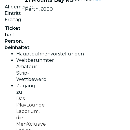
Allgemeiner
Perth, 6000
Eintritt
Freitag
Ticket
für 1
Person,
beinhaltet:
Hauptbühnenvorstellungen
Weltberühmter
Amateur-
Strip-
Wettbewerb
Zugang
zu
Das
PlayLounge
Laporium,
die
MenXclusive