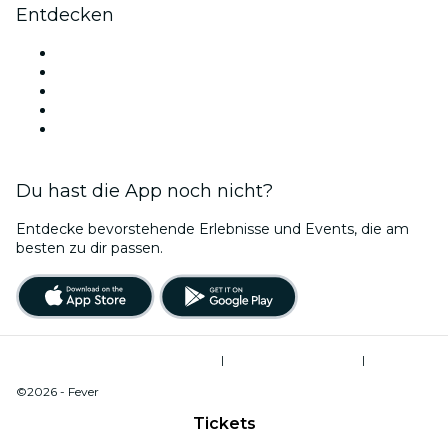
Entdecken
Veranstaltungsorte in Perth
Heute
Morgen
Diese Woche
Dieses Wochenende
Du hast die App noch nicht?
Entdecke bevorstehende Erlebnisse und Events, die am
besten zu dir passen.
Allgemeine Geschäftsbedingungen
|
Datenschutzerklärung
|
Cookie-Verwaltung
©2026 - Fever
Tickets