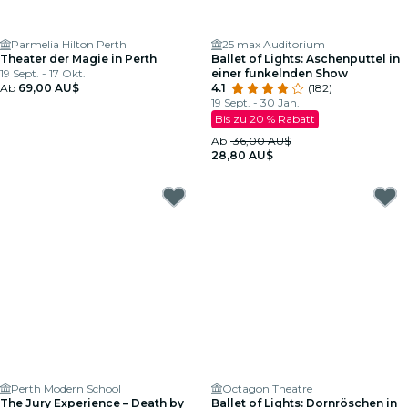
Parmelia Hilton Perth
25 max Auditorium
Theater der Magie in Perth
Ballet of Lights: Aschenputtel in
19 Sept. - 17 Okt.
einer funkelnden Show
Ab
69,00 AU$
4.1
(182)
19 Sept. - 30 Jan.
Bis zu 20 % Rabatt
Ab
36,00 AU$
28,80 AU$
Perth Modern School
Octagon Theatre
The Jury Experience – Death by
Ballet of Lights: Dornröschen in