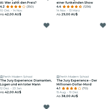
AI: Wer zahlt den Preis?
einer funkelnden Show
4.2
(350)
4.4
(1256)
10 Okt. - 14 Nov.
14 Nov. - 13 März
Ab
42,00 AU$
Ab
29,00 AU$
Perth Modern School
Perth Modern School
The Jury Experience: Diamanten,
The Jury Experience – Der
Lügen und ein toter Mann
Millionen-Dollar-Mord
12 Dez. - 23 Jan.
4.1
(70)
Ab
42,00 AU$
15 Aug. - 19 Dez.
Ab
38,00 AU$