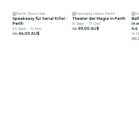
Perth Town Hall
Parmelia Hilton Perth
O
Speakeasy für Serial Killer -
Theater der Magie in Perth
Bal
Perth
19 Sept. - 17 Okt.
in 
24 Sept. - 12 Nov.
Ab
69,00 AU$
4.4
Ab
64,00 AU$
14 N
Ab