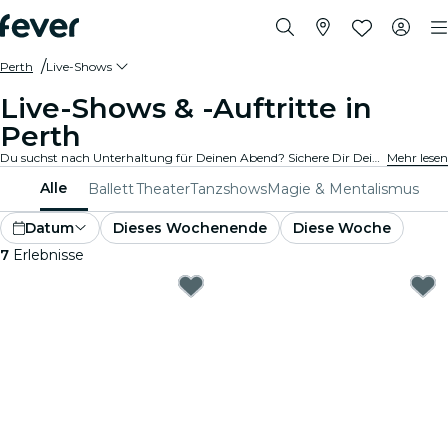
Perth
Live-Shows
Live-Shows & -Auftritte in
Perth
Du suchst nach Unterhaltung für Deinen Abend? Sichere Dir Deine Tickets für die besten Live-Shows in Perth: Theater, Stand-Up-Comedy, Musicals, Magieshows und mehr.
Mehr lesen
Alle
Ballett
Theater
Tanzshows
Magie & Mentalismus
Datum
Dieses Wochenende
Diese Woche
7
Erlebnisse