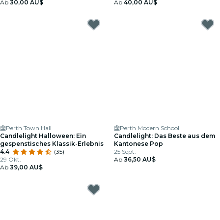
Ab
30,00 AU$
Geschenkgutschein
Ab
40,00 AU$
Perth Town Hall
Perth Modern School
Candlelight Halloween: Ein
Candlelight: Das Beste aus dem
gespenstisches Klassik-Erlebnis
Kantonese Pop
4.4
(35)
25 Sept.
29 Okt.
Ab
36,50 AU$
Ab
39,00 AU$