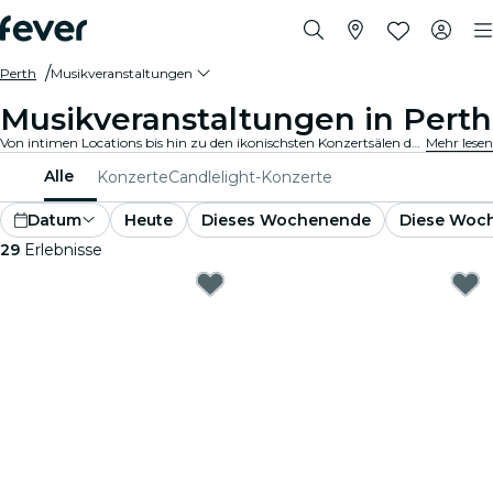
Perth
Musikveranstaltungen
Musikveranstaltungen in Perth
Von intimen Locations bis hin zu den ikonischsten Konzertsälen der Stadt, Perth pulsiert mit der Musik und bietet ein vielfältiges Veranstaltungsangebot für jeden Geschmack und Stil.
Mehr lesen
Alle
Konzerte
Candlelight-Konzerte
Datum
Heute
Dieses Wochenende
Diese Woc
29
Erlebnisse