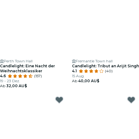
Perth Town Hall
Fremantle Town hall
Candlelight: Eine Nacht der
Candlelight: Tribut an Arijit Singh
Weihnachtsklassiker
4.1
(40)
4.6
(157)
15 Aug.
19 - 23 Dez.
Ab
40,00 AU$
Ab
32,00 AU$