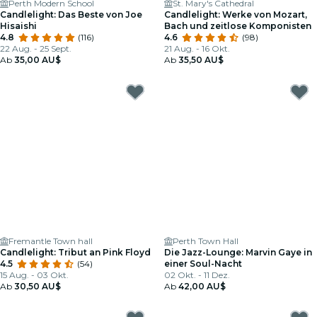
Perth Modern School
St. Mary's Cathedral
Candlelight: Das Beste von Joe
Candlelight: Werke von Mozart,
Hisaishi
Bach und zeitlose Komponisten
4.8
(116)
4.6
(98)
22 Aug. - 25 Sept.
21 Aug. - 16 Okt.
Ab
35,00 AU$
Ab
35,50 AU$
Fremantle Town hall
Perth Town Hall
Candlelight: Tribut an Pink Floyd
Die Jazz-Lounge: Marvin Gaye in
4.5
(54)
einer Soul-Nacht
15 Aug. - 03 Okt.
02 Okt. - 11 Dez.
Ab
30,50 AU$
Ab
42,00 AU$