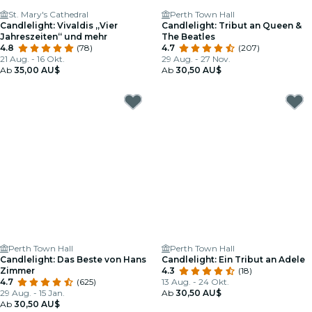
St. Mary's Cathedral
Perth Town Hall
Candlelight: Vivaldis „Vier
Candlelight: Tribut an Queen &
Jahreszeiten“ und mehr
The Beatles
4.8
(78)
4.7
(207)
21 Aug. - 16 Okt.
29 Aug. - 27 Nov.
Ab
35,00 AU$
Ab
30,50 AU$
Perth Town Hall
Perth Town Hall
Candlelight: Das Beste von Hans
Candlelight: Ein Tribut an Adele
Zimmer
4.3
(18)
4.7
(625)
13 Aug. - 24 Okt.
29 Aug. - 15 Jan.
Ab
30,50 AU$
Ab
30,50 AU$