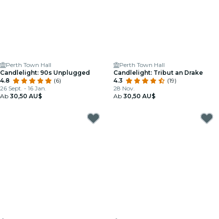
Perth Town Hall
Perth Town Hall
Candlelight: 90s Unplugged
Candlelight: Tribut an Drake
4.8
(6)
4.3
(19)
26 Sept. - 16 Jan.
28 Nov.
Ab
30,50 AU$
Ab
30,50 AU$