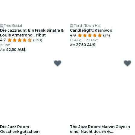
Freo.Social
Perth Town Hall
Die Jazzraum: Ein Frank Sinatra &
Candlelight: Karnivool
Louis Armstrong Tribut
4.8
(24)
4.7
(100)
13 Aug. - 29 Okt.
15 Jan.
Ab
27,50 AU$
Ab
42,50 AU$
Die Jazz Room -
The Jazz Room: Marvin Gaye in
Geschenkgutschein
einer Nacht des তার শব্দ: