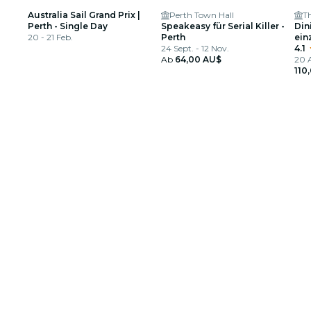
Australia Sail Grand Prix |
Perth Town Hall
Th
Perth - Single Day
Speakeasy für Serial Killer -
Din
20 - 21 Feb.
Perth
ein
24 Sept. - 12 Nov.
im 
4.1
Ab
64,00 AU$
20 A
110