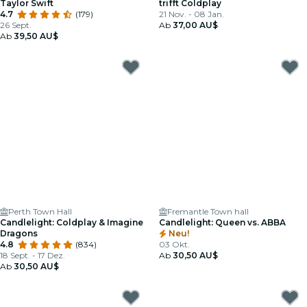
Taylor Swift
trifft Coldplay
4.7
(179)
21 Nov. - 08 Jan.
26 Sept.
Ab
37,00 AU$
Ab
39,50 AU$
Perth Town Hall
Fremantle Town hall
Candlelight: Coldplay & Imagine
Candlelight: Queen vs. ABBA
Dragons
Neu!
4.8
(834)
03 Okt.
18 Sept. - 17 Dez.
Ab
30,50 AU$
Ab
30,50 AU$