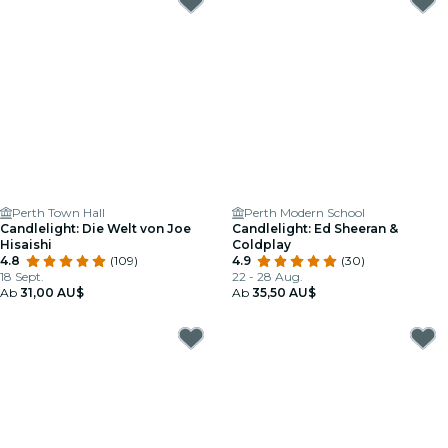
Perth Town Hall
Perth Modern School
Candlelight: Die Welt von Joe
Candlelight: Ed Sheeran &
Hisaishi
Coldplay
4.8
(109)
4.9
(30)
18 Sept.
22 - 28 Aug.
Ab
31,00 AU$
Ab
35,50 AU$