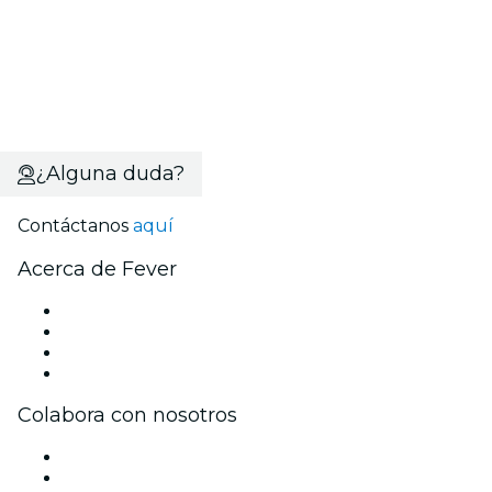
¿Alguna duda?
Contáctanos
aquí
Acerca de Fever
Prensa
Únete al equipo
Tarjetas Regalo
Centro de asistencia
Colabora con nosotros
Gestiona tu evento
Publica tu evento