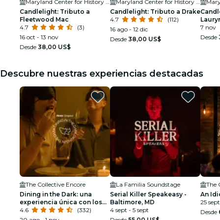
Maryland Center for History and Culture
Maryland Center for History and Culture
Candlelight: Tributo a
Candlelight: Tributo a Drake
Candle
Fleetwood Mac
4.7
(112)
Lauryn
4.7
(3)
7 nov
16 ago - 12 dic
16 oct - 13 nov
Desde
Desde
38,00 US$
Desde
38,00 US$
Descubre nuestras experiencias destacadas
The Collective Encore
La Familia Soundstage
The 
Dining in the Dark: una
Serial Killer Speakeasy -
An Idi
experiencia única con los
Baltimore, MD
25 sept
ojos vendados
4.6
(332)
4 sept - 5 sept
Desde
20 ago - 1 nov
Desde
55,00 US$