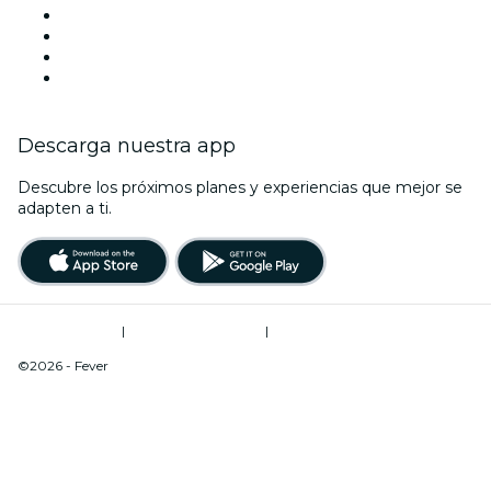
Hoy
Mañana
Esta semana
Este fin de semana
Descarga nuestra app
Descubre los próximos planes y experiencias que mejor se
adapten a ti.
Términos de uso
|
Política de privacidad
|
Do Not Sell My Personal Information / Cookies Management
©2026 - Fever