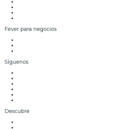
Eventos y beneficios para empresas
Programa de Afiliados
Programa de embajadores e influencers
Colaboraciones de marca
Fever para negocios
Eventos privados y entradas de grupo
Beneficios corporativos
Tarjetas y cupones de regalo corporativos
Síguenos
Facebook
X (Twitter)
Instagram
TikTok
LinkedIn
Youtube
Descubre
Locales y espacios de eventos en Baltimore
Estados Unidos