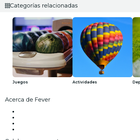
Categorías relacionadas
Juegos
Actividades
Dep
Acerca de Fever
Prensa
Únete al equipo
Tarjetas Regalo
Centro de asistencia