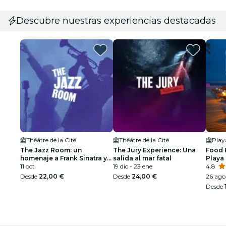
Descubre nuestras experiencias destacadas
Théâtre de la Cité
Théâtre de la Cité
Pla
The Jazz Room: un
The Jury Experience: Una
Food 
homenaje a Frank Sinatra y
salida al mar fatal
Playa
Louis Armstrong
11 oct
19 dic - 23 ene
4.8
Desde
22,00 €
Desde
24,00 €
26 ago
Desde