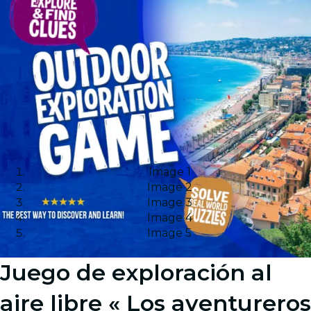
Image 1
Image 2
Image 3
Image 4
Image 5
Juego de exploración al
aire libre « Los aventureros