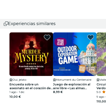
Experiencias similares
Oui, jelato
Monument du Centenaire
Visit
Encuesta sobre un
Juego de exploración al
Circu
asesinato en el corazón de
aire libre « Las almas
Verdo
Niza
1 ago - 1 dic
perdidas de Niza »
8,99 €
Lavan
5.0
10,00 €
9 ago -
110,00