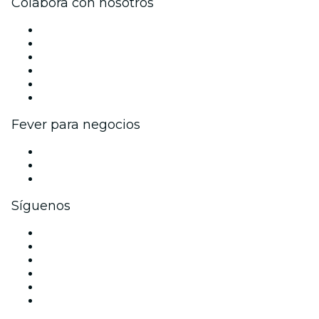
Colabora con nosotros
Gestiona tu evento
Publica tu evento
Eventos y beneficios para empresas
Programa de Afiliados
Programa de embajadores e influencers
Colaboraciones de marca
Fever para negocios
Eventos privados y entradas de grupo
Beneficios corporativos
Tarjetas y cupones de regalo corporativos
Síguenos
Facebook
X (Twitter)
Instagram
TikTok
LinkedIn
Youtube