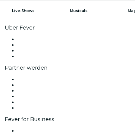
Live-Shows
Musicals
Mag
Über Fever
Presse
Wir stellen ein!
Geschenkgutscheine
Hilfe-Center
Partner werden
Fever Zone
Veröffentliche dein Event
Firmenevents & -vorteile
Affiliate-Programm
Botschafter & Influencer-Programm
Markenpartnerschaften
Fever for Business
Privatveranstaltungen & Gruppentickets