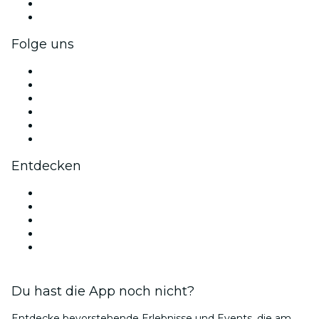
Firmenvorteile
Firmengeschenkkarten und -gutscheine
Folge uns
Facebook
X (Twitter)
Instagram
TikTok
LinkedIn
YouTube
Entdecken
Veranstaltungsorte in Chicago
Heute
Morgen
Diese Woche
Dieses Wochenende
Du hast die App noch nicht?
Entdecke bevorstehende Erlebnisse und Events, die am