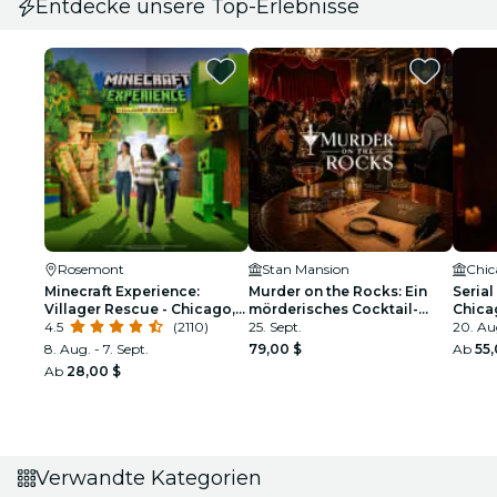
Entdecke unsere Top-Erlebnisse
Rosemont
Stan Mansion
Chic
Minecraft Experience:
Murder on the Rocks: Ein
Serial
Villager Rescue - Chicago,
mörderisches Cocktail-
Chica
IL
4.5
(2110)
Erlebnis
25. Sept.
20. Au
8. Aug. - 7. Sept.
79,00 $
Ab
55,
Ab
28,00 $
Verwandte Kategorien