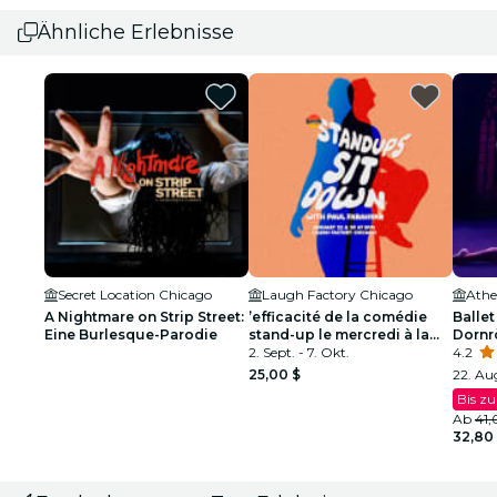
Ähnliche Erlebnisse
Secret Location Chicago
Laugh Factory Chicago
A Nightmare on Strip Street:
’efficacité de la comédie
Ballet
Eine Burlesque-Parodie
stand-up le mercredi à la
Dornr
Laugh Factory Chicago
2. Sept. - 7. Okt.
funke
4.2
25,00 $
22. Aug
Bis z
Ab
41,
32,80