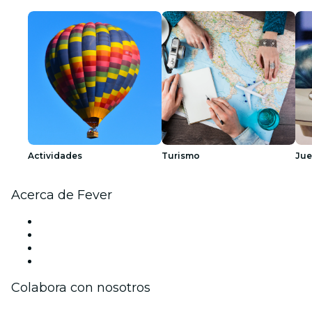
Actividades
Turismo
Ju
Acerca de Fever
Prensa
Únete al equipo
Tarjetas Regalo
Centro de asistencia
Colabora con nosotros