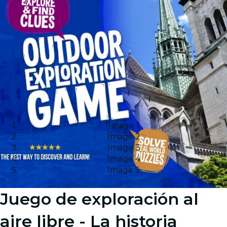
Image 1
Image 2
Image 3
Image 4
Image 5
Juego de exploración al
aire libre - La historia