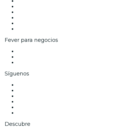
Gestiona tu evento
Publica tu evento
Eventos y beneficios para empresas
Programa de Afiliados
Programa de embajadores e influencers
Colaboraciones de marca
Fever para negocios
Eventos privados y entradas de grupo
Beneficios corporativos
Tarjetas y cupones de regalo corporativos
Síguenos
Facebook
X (Twitter)
Instagram
TikTok
LinkedIn
Youtube
Descubre