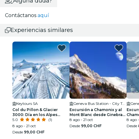
¿Alguna duda?
Contáctanos
aquí
Experiencias similares
Keytours SA
Geneva Bus Station - City Tour
Col du Pillon & Glacier
Excursión a Chamonix y al
Excur
3000: Día en los Alpes
Mont Blanc desde Ginebra
Cham
suizos
5.0
(1)
(solo en inglés)
8 ago - 21 oct
8 ago -
8 ago - 21 oct
Desde
99,00 CHF
Desde
Desde
99,00 CHF