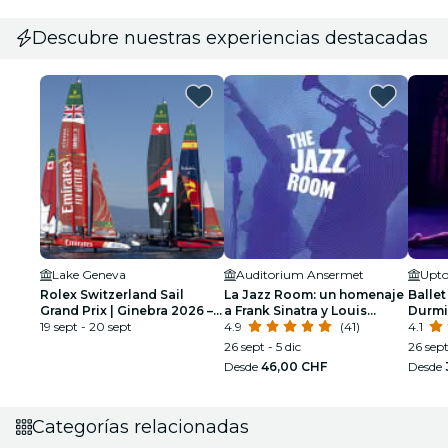
Descubre nuestras experiencias destacadas
Lake Geneva
Auditorium Ansermet
Upt
Rolex Switzerland Sail
La Jazz Room: un homenaje
Ballet
Grand Prix | Ginebra 2026 –
a Frank Sinatra y Louis
Durmi
Boletos de un solo día
19 sept - 20 sept
Armstrong
4.9
(41)
espec
4.1
26 sept - 5 dic
26 sept
Desde
46,00 CHF
Desde
Categorías relacionadas