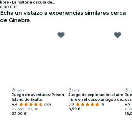
libre - La historia oscura de
Ginebra
8,00 CHF
Echa un vistazo a experiencias similares cerca
de Ginebra
Lyon
Lyon
L
Juego de aventuras: Prison
Juego de exploración al aire
Jue
Island de Exalto
libre en el casco antiguo de
cas
4.4
(50)
Lyon
5.0
(1)
4.7
07 ago - 30 jun
8,99 €
05 s
22,00 €
18,