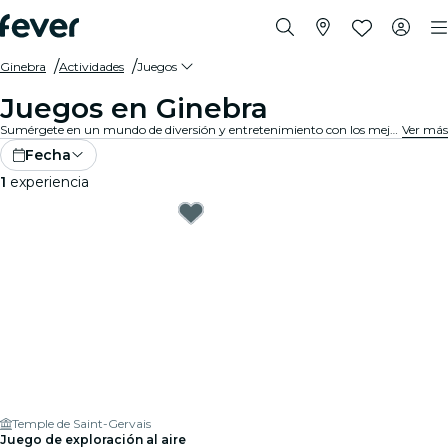
Ginebra
Actividades
Juegos
Juegos en Ginebra
Sumérgete en un mundo de diversión y entretenimiento con los mejores juegos en Ginebra. Desde juegos de mesa hasta experiencias de realidad virtual, hay algo para que todos disfruten.
Ver más
Fecha
1
experiencia
Temple de Saint-Gervais
Juego de exploración al aire