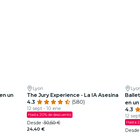
Lyon
Lyo
 en un
The Jury Experience - La IA Asesina
Balle
4.3
(580)
en un
12 sept - 10 ene
4.3
Hasta 20% de descuento
12 sept
Hasta 2
Desde
30,50 €
24,40 €
Desd