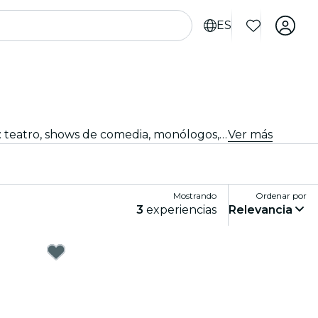
ES
¿Buscas algo qué hacer esta noche? Consigue tus entradas para los mejores espectáculos en directo en Ginebra: teatro, shows de comedia, monólogos, magia, y mucho más.
Ver más
Mostrando
Ordenar por
3
experiencias
Relevancia