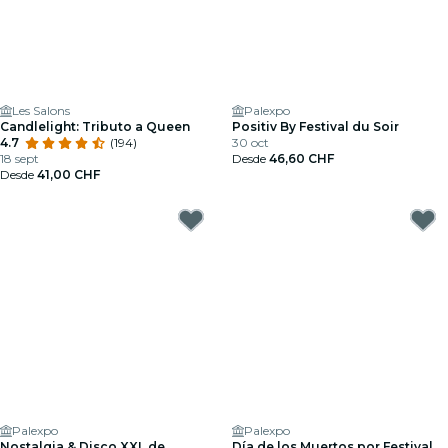
Les Salons
Palexpo
Candlelight: Tributo a Queen
Positiv By Festival du Soir
4.7
(194)
30 oct
18 sept
Desde
46,60 CHF
Desde
41,00 CHF
Palexpo
Palexpo
Nostalgia & Disco XXL de
Día de los Muertos por Festival