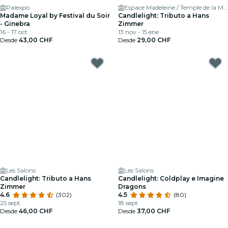
Palexpo
Espace Madeleine / Temple de la Madeleine
Madame Loyal by Festival du Soir
Candlelight: Tributo a Hans
- Ginebra
Zimmer
16 - 17 oct
13 nov - 15 ene
Desde
43,00 CHF
Desde
29,00 CHF
Les Salons
Les Salons
Candlelight: Tributo a Hans
Candlelight: Coldplay e Imagine
Zimmer
Dragons
4.6
(302)
4.5
(80)
25 sept
18 sept
Desde
46,00 CHF
Desde
37,00 CHF