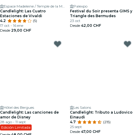
Espace Madeleine / Temple de la Madeleine
Palexpo
Candlelight: Las Cuatro
Festival du Soir presenta GIMS y
Estaciones de Vivaldi
Triangle des Bermudes
4.2
(5)
23 oct
17 oct - 16 ene
Desde
42,00 CHF
Desde
29,00 CHF
Hôtel des Bergues
Les Salons
Candlelight: Las canciones de
Candlelight: Tributo a Ludovico
amor de Disney
Einaudi
28 ago - 11 sept
4.7
(215)
25 sept
Edición Limitada
Desde
47,00 CHF
Desde
48,00 CHF