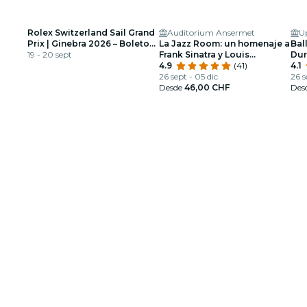
Rolex Switzerland Sail Grand
Auditorium Ansermet
U
Prix | Ginebra 2026 – Boletos
La Jazz Room: un homenaje a
Ball
de un solo día
19 - 20 sept
Frank Sinatra y Louis
Dur
Armstrong
4.9
(41)
esp
4.1
26 sept - 05 dic
26 s
Desde
46,00 CHF
Des