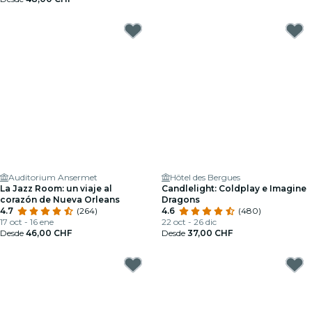
Auditorium Ansermet
Hôtel des Bergues
La Jazz Room: un viaje al
Candlelight: Coldplay e Imagine
corazón de Nueva Orleans
Dragons
4.7
(264)
4.6
(480)
17 oct - 16 ene
22 oct - 26 dic
Desde
46,00 CHF
Desde
37,00 CHF