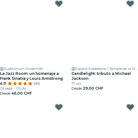
Auditorium Ansermet
Espace Madeleine / Temple de la Madeleine
La Jazz Room: un homenaje a
Candlelight: tributo a Michael
Frank Sinatra y Louis Armstrong
Jackson
4.9
(41)
17 oct
26 sept - 05 dic
Desde
29,00 CHF
Desde
46,00 CHF