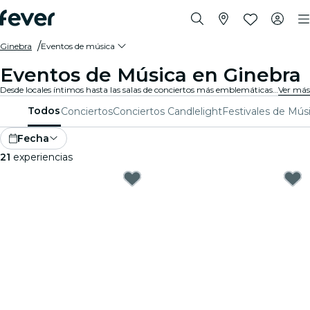
Ginebra
Eventos de música
Eventos de Música en Ginebra
Desde locales íntimos hasta las salas de conciertos más emblemáticas de la ciudad, Ginebra vive al son de la música y ofrece una variada gama de eventos para todos los gustos y estilos.
Ver más
Todos
Conciertos
Conciertos Candlelight
Festivales de Mús
Fecha
21
experiencias