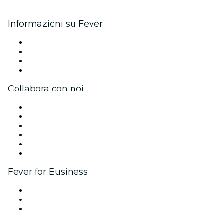
Informazioni su Fever
Stampa
Unisciti al team
Carte regalo
Centro assistenza
Collabora con noi
Gestisci il tuo evento
Pubblica il tuo evento
Eventi aziendali & benefit
Programma di affiliazione
Programma Ambassador e Influencer
Brand partnership
Fever for Business
Eventi privati e biglietti di gruppo
Benefit aziendali
Gift card e voucher aziendali