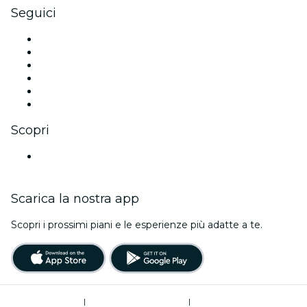
Seguici
Facebook
X (Twitter)
Instagram
TikTok
LinkedIn
Youtube
Scopri
Luoghi a Utrecht
Scarica la nostra app
Scopri i prossimi piani e le esperienze più adatte a te.
Termini di utilizzo
|
Informativa sulla privacy
|
Gestione dei cookie