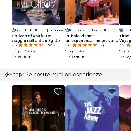
Fever Hub Utrecht | Immersieve Ervaringen en Tentoonstellingen
Kinepolis Jaarbeurs Utrecht
Jaar
Horizon of Khufu: un
Bubble Planet:
Titani
viaggio nell’antico Egitto
un'esperienza immersiva -
Voyag
4.5
(2902)
Compleanno
5.0
(2)
4.2
7 ago - 30 ago
9 ago - 14 set
7 ago 
Da
19,00 €
Da
17,90 €
Da
12,
Scopri le nostre migliori esperienze