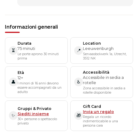
Informazioni generali
Durata
Location
75 minuti
Leeuwenburgh
⏳
📍
Le porte aprono 30 minuti
Servaasbolwerk 1a, Utrecht,
prima
3512 NK
Accessibilità
Età
Accessibile in sedia a
12+
👤
♿
rotelle
I minori di 16 anni devono
essere accompagnati da un
Zona accessibile in sedia a
adulto
rotelle disponibile
Gift Card
Gruppi & Privato
Invia un regalo
Siediti insieme
✨
🎁
Regala un ricordo
30+ persone o spettacolo
indimenticabile a una
privato
persona cara