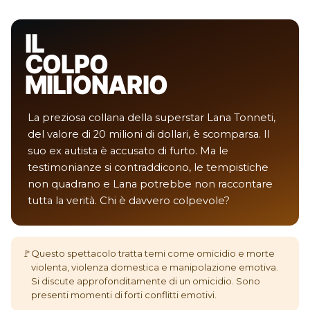
IL
COLPO
MILIONARIO
La preziosa collana della superstar Lana Tonneti,
del valore di 20 milioni di dollari, è scomparsa. Il
suo ex autista è accusato di furto. Ma le
testimonianze si contraddicono, le tempistiche
non quadrano e Lana potrebbe non raccontare
tutta la verità. Chi è davvero colpevole?
🚩
Questo spettacolo tratta temi come omicidio e morte
violenta, violenza domestica e manipolazione emotiva.
Si discute approfonditamente di un omicidio. Sono
presenti momenti di forti conflitti emotivi.