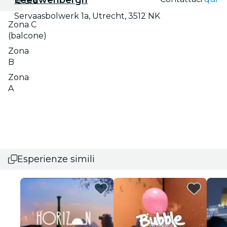
e ora
Servaasbolwerk 1a, Utrecht, 3512 NK
Zona C
(balcone)
Zona
B
Zona
A
Esperienze simili