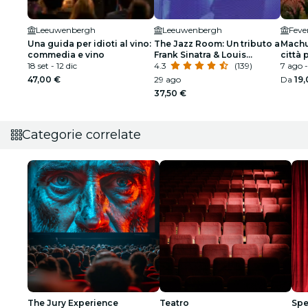
Leeuwenbergh
Leeuwenbergh
Una guida per idioti al vino:
The Jazz Room: Un tributo a
Machu
commedia e vino
Frank Sinatra & Louis
città 
18 set - 12 dic
Armstrong
4.3
(139)
7 ago -
47,00 €
29 ago
Da
19
37,50 €
Categorie correlate
The Jury Experience
Teatro
Spe