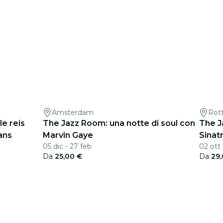
Amsterdam
Rot
e reis
The Jazz Room: una notte di soul con
The J
ans
Marvin Gaye
Sinat
05 dic - 27 feb
02 ott
Da
25,00 €
Da
29