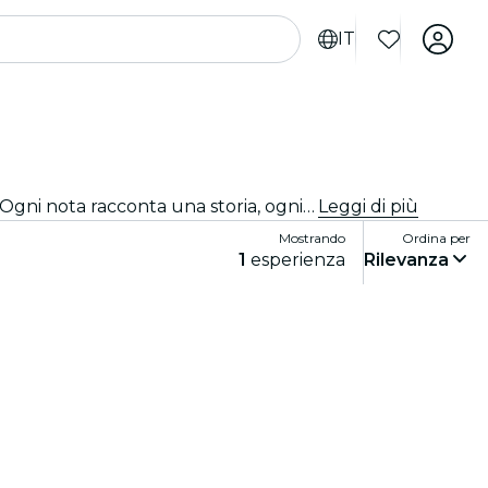
IT
Vieni nel miglior jazz club della città! Goditi il meglio del blues, del soul e del jazz dal vivo, in un’atmosfera intima. Ogni nota racconta una storia, ogni improvvisazione e ogni brano emoziona il pubblico. Scopri i tributi e i concerti jazz più vicini a te!
Leggi di più
Mostrando
Ordina per
1
esperienza
Rilevanza