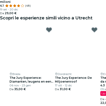
milioni
4.1
(48)
19 set - 20 dic
Da
29,00 €
Scopri le esperienze simili vicino a Utrecht
Breda
Dordrecht
E
The Jury Experience:
The Jury Experience: De
The
Diamanten, leugens en een
Miljoenenroof
da 
lijk
06 nov - 23 gen
17 ott - 12 dic
4.3
Da
35,00 €
Da
31,00 €
05 s
Up 
Da
22,