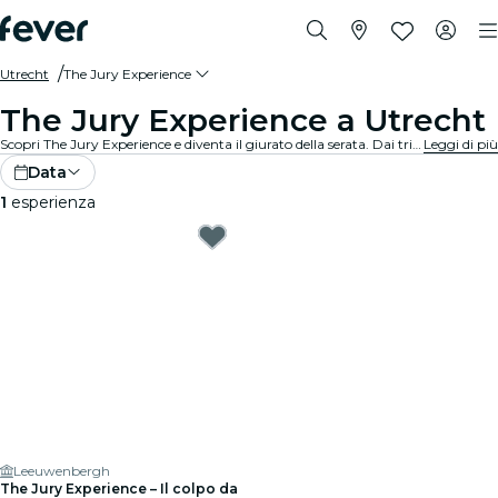
Utrecht
The Jury Experience
The Jury Experience a Utrecht
Scopri The Jury Experience e diventa il giurato della serata. Dai triangoli amorosi alle negligenze mediche, ogni caso è un vortice di scandali, casi e colpi di scena che ti terranno con il fiato sospeso. Esamina le prove, sanalizza le testimonianze e prendi la tua decisione: colpevole o innocente?
Leggi di più
Data
1
esperienza
Leeuwenbergh
The Jury Experience – Il colpo da