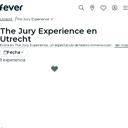
Utrecht
The Jury Experience
The Jury Experience en
Utrecht
Entra en The Jury Experience, un espectáculo de teatro inmersivo en el que tú eres el jurado popular. Desde triángulos amorosos hasta negligencias médicas, cada caso está lleno de escándalos, drama y giros impactantes. Debate las pruebas, cuestiona los motivos y decide: ¿culpable o inocente?
Ver más
Fecha
1
experiencia