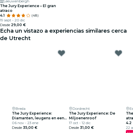
Leeuwenbergh
The Jury Experience – El gran
atraco
4.1
(48)
19 sept - 20 dic
Desde
29,00 €
Echa un vistazo a experiencias similares cerca
de Utrecht
Breda
Dordrecht
E
The Jury Experience:
The Jury Experience: De
The
Diamanten, leugens en een
Miljoenenroof
atr
lijk
06 nov - 23 ene
17 oct - 12 dic
dól
4.2
Desde
35,00 €
Desde
31,00 €
22 a
Has