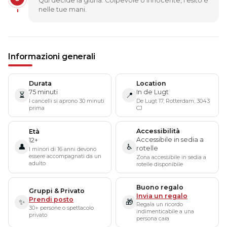
Qui decide la giuria. Colpevole o innocente, l'esito è
nelle tue mani.
Informazioni generali
Durata
Location
75 minuti
In de Lugt
⏳
📍
I cancelli si aprono 30 minuti
De Lugt 17, Rotterdam, 3043
prima
CJ
Accessibilità
Età
Accessibile in sedia a
12+
👤
♿
rotelle
I minori di 16 anni devono
essere accompagnati da un
Zona accessibile in sedia a
adulto
rotelle disponibile
Buono regalo
Gruppi & Privato
Invia un regalo
Prendi posto
✨
🎁
Regala un ricordo
30+ persone o spettacolo
indimenticabile a una
privato
persona cara