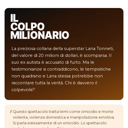
IL
COLPO
MILIONARIO
La preziosa collana della superstar Lana Tonneti,
del valore di 20 milioni di dollari, è scomparsa. Il
suo ex autista è accusato di furto. Ma le
testimonianze si contraddicono, le tempistiche
non quadrano e Lana stessa potrebbe non
raccontare tutta la verità. Chi è davvero il
colpevole?
🚩
Questo spettacolo tratta temi come omicidio e morte
violenta, violenza domestica e manipolazione emotiva.
Si parla estesamente di un omicidio. Lo spettacolo