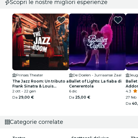
Scopri le nostre migliori esperienze
Prinses Theater
De Doelen - Jurriaanse Zaal
Jeug
The Jazz Room: Un tributo a
Ballet of Lights: La fiaba di
Ballet
Frank Sinatra & Louis
Cenerentola
Addor
Armstrong
2 ott - 22 gen
6 dic
spetta
4.3
Da
29,00 €
Da
25,00 €
27 feb
Da
40
Categorie correlate