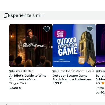
Esperienze simili
Prinses Theater
Nieuwe Delftse Poort - Cor Kraat
Jeug
An Idiot’s Guide to Wine:
Outdoor Escape Game:
Ballet
Commedia e Vino
Black Magic a Rotterdam
Addor
15 ago - 13 dic
9,99 €
spetta
4.3
42,00 €
27 feb
Da
40