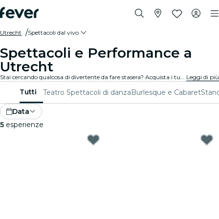
Utrecht
Spettacoli dal vivo
Spettacoli e Performance a
Utrecht
Stai cercando qualcosa di divertente da fare stasera? Acquista i tuoi biglietti per i migliori spettacoli dal vivo a Utrecht: teatro, stand-up comedy, musical, magia e molto altro.
Leggi di più
Tutti
Teatro
Spettacoli di danza
Burlesque e Cabaret
Stan
Data
5
esperienze