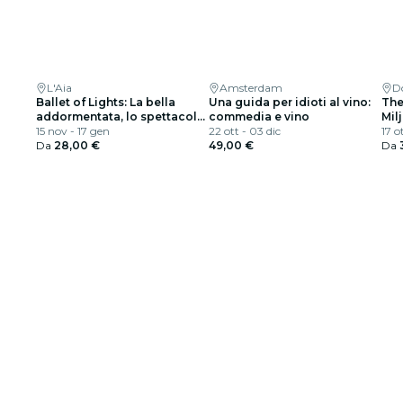
L'Aia
Amsterdam
D
Ballet of Lights: La bella
Una guida per idioti al vino:
The
addormentata, lo spettacolo
commedia e vino
Mil
di danza e luci
15 nov - 17 gen
22 ott - 03 dic
17 ot
Da
28,00 €
49,00 €
Da