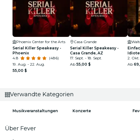
Phoenix Center for the Arts
Casa Grande
Walt
Serial Killer Speakeasy -
Serial Killer Speakeasy -
Einfac
Phoenix
Casa Grande, AZ
Idiot
4.8
(486)
17. Sept. - 18. Sept.
2. Okt.
19. Aug. - 22. Aug.
Ab
55,00 $
Ab
69
55,00 $
Verwandte Kategorien
Musikveranstaltungen
Konzerte
Fev
Über Fever