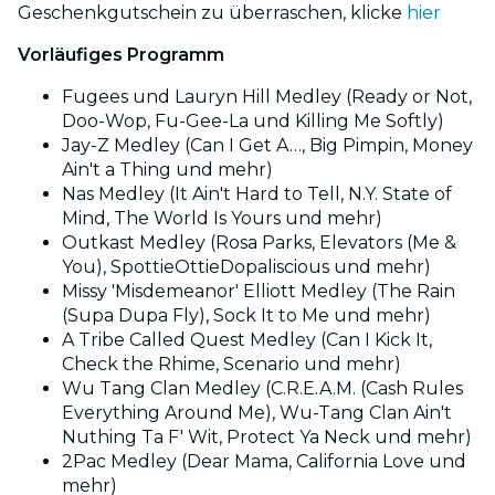
Geschenkgutschein zu überraschen, klicke
hier
Vorläufiges Programm
Fugees und Lauryn Hill Medley (Ready or Not,
Doo-Wop, Fu-Gee-La und Killing Me Softly)
Jay-Z Medley (Can I Get A…, Big Pimpin, Money
Ain't a Thing und mehr)
Nas Medley (It Ain't Hard to Tell, N.Y. State of
Mind, The World Is Yours und mehr)
Outkast Medley (Rosa Parks, Elevators (Me &
You), SpottieOttieDopaliscious und mehr)
Missy 'Misdemeanor' Elliott Medley (The Rain
(Supa Dupa Fly), Sock It to Me und mehr)
A Tribe Called Quest Medley (Can I Kick It,
Check the Rhime, Scenario und mehr)
Wu Tang Clan Medley (C.R.E.A.M. (Cash Rules
Everything Around Me), Wu-Tang Clan Ain't
Nuthing Ta F' Wit, Protect Ya Neck und mehr)
2Pac Medley (Dear Mama, California Love und
mehr)