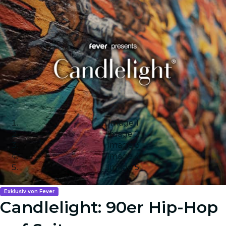
Image 1
Image 2
Image 3
Image 4
Image 5
Exklusiv von Fever
Candlelight: 90er Hip-Hop