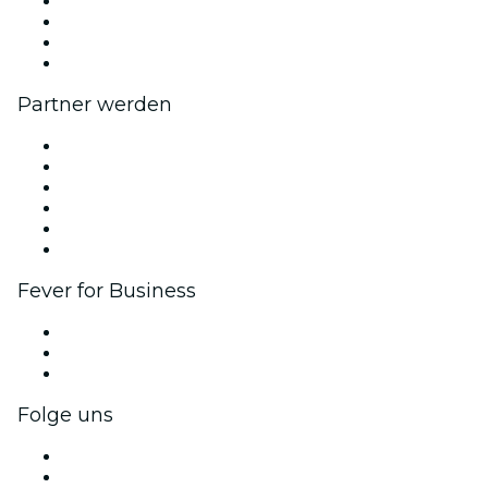
Presse
Wir stellen ein!
Geschenkgutscheine
Hilfe-Center
Partner werden
Fever Zone
Veröffentliche dein Event
Firmenevents & -vorteile
Affiliate-Programm
Botschafter & Influencer-Programm
Markenpartnerschaften
Fever for Business
Privatveranstaltungen & Gruppentickets
Firmenvorteile
Firmengeschenkkarten und -gutscheine
Folge uns
Facebook
X (Twitter)