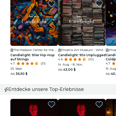
The Madison Center for the Arts
Phoenix Art Museum - Whiteman Hall
Candlelight: 90er Hip-Hop
Candlelight: 90s Unplugged
Candle
auf Strings
4.6
(10)
Coldp
4.7
(31)
4.7
14. Aug. - 8. Nov.
25. Sept.
15. Aug
Ab
43,00 $
Ab
36,50 $
Ab
40
Entdecke unsere Top-Erlebnisse