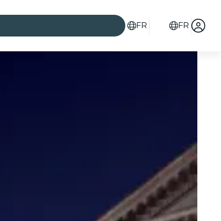
FR
FR