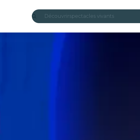
Découvrir
spectacles vivants
Madrid
Candlelight
Londres
expériences et villes
São Paulo
expositions
Séoul
visites urbaines
concerts