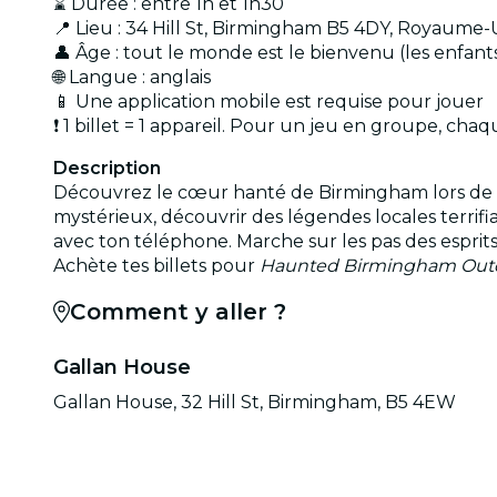
⌛ Durée : entre 1h et 1h30
📍 Lieu : 34 Hill St, Birmingham B5 4DY, Royaume-
👤 Âge : tout le monde est le bienvenu (les enfan
🌐 Langue : anglais
📱 Une application mobile est requise pour jouer
❗ 1 billet = 1 appareil. Pour un jeu en groupe, chaq
Description
Découvrez le cœur hanté de Birmingham lors de cet
mystérieux, découvrir des légendes locales terrifia
avec ton téléphone. Marche sur les pas des esprits 
Achète tes billets pour
Haunted Birmingham Outd
Comment y aller ?
Gallan House
Gallan House, 32 Hill St, Birmingham, B5 4EW