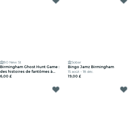
80 New St
Sobar
Birmingham Ghost Hunt Game :
Bingo Jamz Birmingham
des histoires de fantômes à
15 août - 18 déc.
travers la ville !
6,00 £
19,00 £