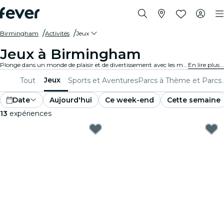
Birmingham
Activités
Jeux
Jeux à Birmingham
Plonge dans un monde de plaisir et de divertissement avec les meilleurs jeux de Birmingham. Des jeux de société aux expériences de réalité virtuelle, il y en a pour tous les goûts.
En lire plus...
Jeux
Tout
Sports et Aventures
Parcs à Thème et Parcs
Date
Aujourd'hui
Ce week-end
Cette semaine
13
expériences