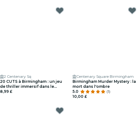
2 Centenary Sq
Centenary Square Birmingham
20 CUTS à Birmingham : un jeu
Birmingham Murder Mystery : la
de thriller immersif dans le
mort dans l'ombre
monde réel
8,99 £
5.0
(1)
10,00 £