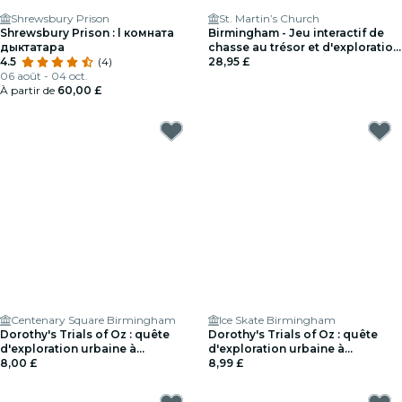
Shrewsbury Prison
St. Martin’s Church
Shrewsbury Prison : l комнатa
Birmingham - Jeu interactif de
дыктатара
chasse au trésor et d'exploration
4.5
(4)
pour un maximum de 5
28,95 £
06 août - 04 oct.
personnes
À partir de
60,00 £
Centenary Square Birmingham
Ice Skate Birmingham
Dorothy's Trials of Oz : quête
Dorothy's Trials of Oz : quête
d'exploration urbaine à
d'exploration urbaine à
Birmingham
8,00 £
Birmingham
8,99 £