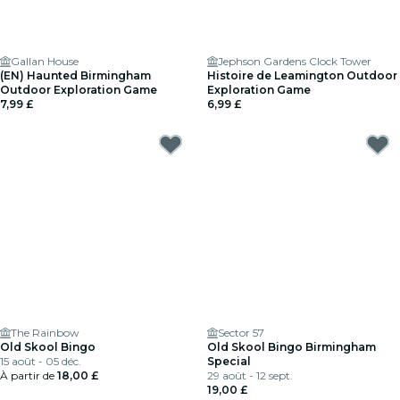
Gallan House
Jephson Gardens Clock Tower
(EN) Haunted Birmingham
Histoire de Leamington Outdoor
Outdoor Exploration Game
Exploration Game
7,99 £
6,99 £
The Rainbow
Sector 57
Old Skool Bingo
Old Skool Bingo Birmingham
15 août - 05 déc.
Special
À partir de
18,00 £
29 août - 12 sept.
19,00 £