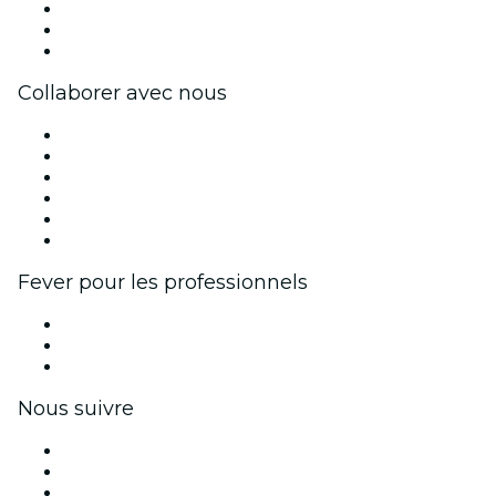
Travailler chez Fever
Cartes-cadeaux
Centre d'aide
Collaborer avec nous
Fever Zone
Publiez votre événement
Événements d'entreprise et avantages
Programme d'affiliation
Programme d'ambassadeurs et d'influenceurs
Partenariats avec des marques
Fever pour les professionnels
Événements privés et billets de groupe
Avantages pour les entreprises
Coupons et cartes cadeaux pour les entreprises
Nous suivre
Facebook
X (Twitter)
Instagram