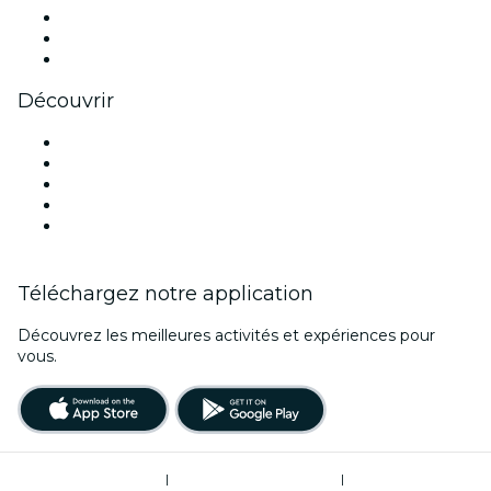
TikTok
LinkedIn
Youtube
Découvrir
Lieux d'événements à Birmingham
Aujourd'hui
Demain
Cette semaine
Ce week-end
Téléchargez notre application
Découvrez les meilleures activités et expériences pour
vous.
Conditions d’utilisation
|
Politique de confidentialité
|
Gestion des cookies