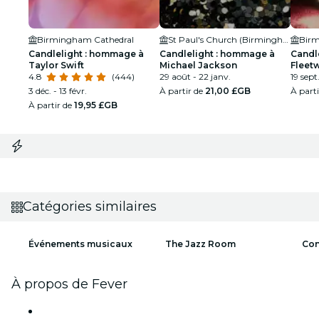
Birmingham Cathedral
St Paul's Church (Birmingham)
Birm
Candlelight : hommage à
Candlelight : hommage à
Candl
Taylor Swift
Michael Jackson
Fleet
4.8
(444)
29 août - 22 janv.
19 sept.
3 déc. - 13 févr.
À partir de
21,00 £GB
À part
À partir de
19,95 £GB
Catégories similaires
Événements musicaux
The Jazz Room
Con
À propos de Fever
Presse