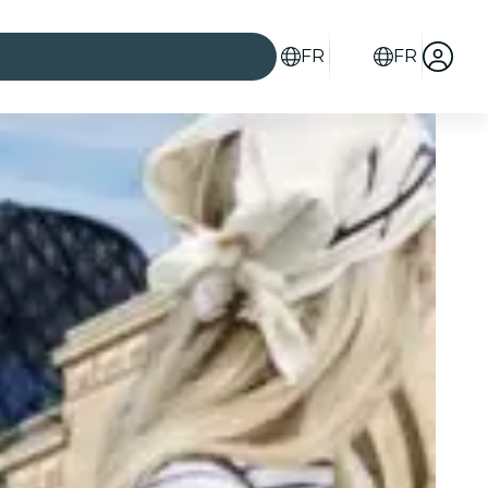
FR
FR