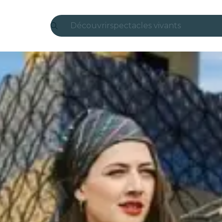
Découvrir
spectacles vivants
Madrid
Candlelight
Londres
expériences et villes
São Paulo
expositions
Séoul
visites urbaines
concerts