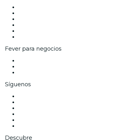
Gestiona tu evento
Publica tu evento
Eventos y beneficios para empresas
Programa de Afiliados
Programa de embajadores e influencers
Colaboraciones de marca
Fever para negocios
Eventos privados y entradas de grupo
Beneficios corporativos
Tarjetas y cupones de regalo corporativos
Síguenos
Facebook
X (Twitter)
Instagram
TikTok
LinkedIn
Youtube
Descubre