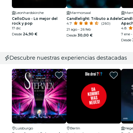
Leonhardskirche
Marmorsaal
Marm
CelloDuo - Lo mejor del
Candlelight: Tributo a Adele
Candle
rock y pop
4.7
(260)
Apach
17 dic
4.8
21 ago - 26 feb
Desde
24,90 €
7 ene -
Desde
30,00 €
Desde
Descubre nuestras experiencias destacadas
Luisburgo
Berlín