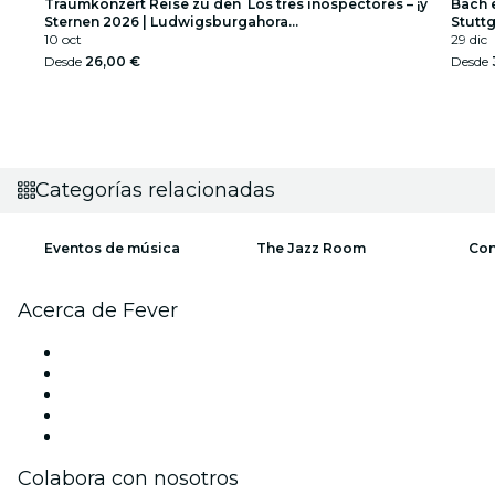
Traumkonzert Reise zu den
Los tres inospectores – ¡y
Bach e
Sternen 2026 | Ludwigsburg
ahora...
Stuttg
10 oct
29 dic
Desde
26,00 €
Desde
Categorías relacionadas
Eventos de música
The Jazz Room
Con
Acerca de Fever
Prensa
Únete al equipo
Impressum
Tarjetas Regalo
Centro de asistencia
Colabora con nosotros