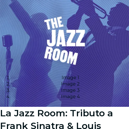
Image 1
Image 2
Image 3
Image 4
La Jazz Room: Tributo a
Frank Sinatra & Louis