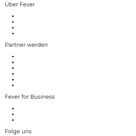
Über Fever
Presse
Wir stellen ein!
Geschenkgutscheine
Hilfe-Center
Partner werden
Fever Zone
Veröffentliche dein Event
Firmenevents & -vorteile
Affiliate-Programm
Botschafter & Influencer-Programm
Markenpartnerschaften
Fever for Business
Privatveranstaltungen & Gruppentickets
Firmenvorteile
Firmengeschenkkarten und -gutscheine
Folge uns