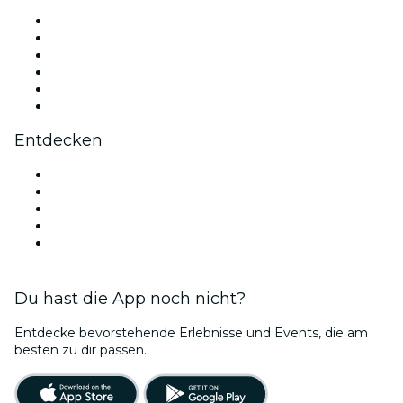
Facebook
X (Twitter)
Instagram
TikTok
LinkedIn
YouTube
Entdecken
Veranstaltungsorte in Denver
Heute
Morgen
Diese Woche
Dieses Wochenende
Du hast die App noch nicht?
Entdecke bevorstehende Erlebnisse und Events, die am
besten zu dir passen.