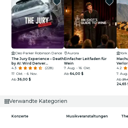
Cleo Parker Robinson Dance
Aurora
York 
The Jury Experience – Death
Einfacher Leitfaden für
Machu
by AI: Wird Denver
Wein
Verlo
Gerechtigkeit liefern?
4.3
(228)
7. Aug. - 16. Okt.
4.2
17. Okt. - 6. Nov.
Ab
64,00 $
7. Aug.
Ab
36,00 $
Ab
29,
24,65 
Verwandte Kategorien
Konzerte
Musikveranstaltungen
The