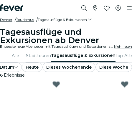
Denver
Tourismus
Tagesausflüge & Exkursionen
Tagesausflüge und
Exkursionen ab Denver
Entdecke neue Abenteuer mit Tagesausflügen und Exkursionen ab Denver. Erkunde mit erfahrenen Guides Sehenswürdigkeiten, malerische Landschaften und kulturelle Stätten in der Umgebung. Ein Tag voller Entdeckungen und Erlebnisse, perfekt für Reisende, die das Beste der Region kennenlernen möchten.
Mehr lesen
Tagesausflüge & Exkursionen
Alle
Stadttouren
Top-Att
Datum
Heute
Dieses Wochenende
Diese Woche
6
Erlebnisse