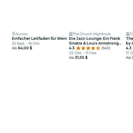
Aurora
The Church Nightclub
C
Einfacher Leitfaden für Wein
Die Jazz-Lounge: Ein Frank
The
25 Sept. - 16 Okt.
Sinatra & Louis Armstrong
by 
Ab
64,00 $
Tribut
4.3
(140)
Ger
4.3
02 Okt. - 19 Dez.
17 O
Ab
31,50 $
Ab