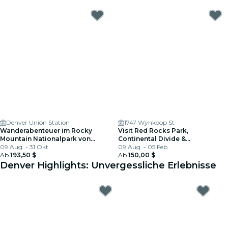
Denver Union Station
1747 Wynkoop St
Wanderabenteuer im Rocky
Visit Red Rocks Park,
Mountain Nationalpark von
Continental Divide &
Denver
09 Aug. - 31 Okt.
Breckenridge
09 Aug. - 05 Feb.
Ab
193,50 $
Ab
150,00 $
Denver Highlights: Unvergessliche Erlebnisse