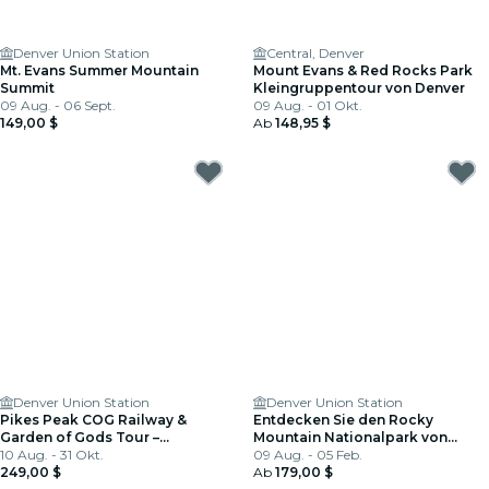
Denver Union Station
Central, Denver
Mt. Evans Summer Mountain
Mount Evans & Red Rocks Park
Summit
Kleingruppentour von Denver
09 Aug. - 06 Sept.
09 Aug. - 01 Okt.
149,00 $
Ab
148,95 $
Denver Union Station
Denver Union Station
Pikes Peak COG Railway &
Entdecken Sie den Rocky
Garden of Gods Tour –
Mountain Nationalpark von
Mittagessen inklusive
10 Aug. - 31 Okt.
Denver oder Boulder
09 Aug. - 05 Feb.
249,00 $
Ab
179,00 $