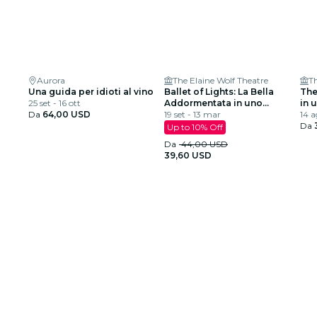
Aurora
The Elaine Wolf Theatre
T
Una guida per idioti al vino
Ballet of Lights: La Bella
The
25 set - 16 ott
Addormentata in uno
in 
Da
64,00 USD
spettacolo scintillante
19 set - 13 mar
14 a
Da
Up to 10% Off
Da
44,00 USD
39,60 USD