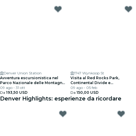
Denver Union Station
1747 Wynkoop St
Avventura escursionistica nel
Visita al Red Rocks Park,
Parco Nazionale delle Montagne
Continental Divide e
Rocciose da Denver
09 ago - 31 ott
Breckenridge
09 ago - 05 feb
Da
193,50 USD
Da
150,00 USD
Denver Highlights: esperienze da ricordare