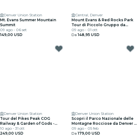
Denver Union Station
Central, Denver
Mt. Evans Summer Mountain
Mount Evans & Red Rocks Park
Summit
Tour di Piccolo Gruppo da
09 ago - 06 set
Denver
09 ago - 01 ott
149,00 USD
Da
148,95 USD
Denver Union Station
Denver Union Station
Tour del Pikes Peak COG
Scopri il Parco Nazionale delle
Railway & Garden of Gods -
Montagne Rocciose da Denver o
Pranzo incluso
10 ago - 31 ott
Boulder
09 ago - 05 feb
249,00 USD
Da
179,00 USD