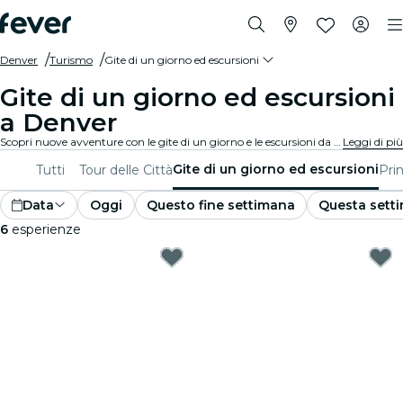
Denver
Turismo
Gite di un giorno ed escursioni
Gite di un giorno ed escursioni
a Denver
Scopri nuove avventure con le gite di un giorno e le escursioni da Denver. Esplora le attrazioni vicine, i paesaggi mozzafiato e i siti culturali insieme a delle guide esperte. Una giornata di esplorazione e scoperta, perfetta per chi vuole vivere il meglio della regione.
Leggi di più
Gite di un giorno ed escursioni
Tutti
Tour delle Città
Prin
Data
Oggi
Questo fine settimana
Questa sett
6
esperienze