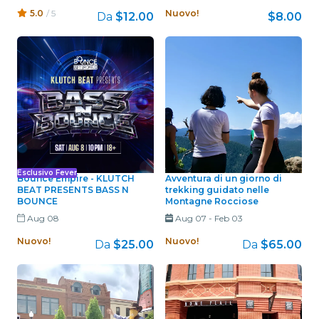
5.0
/ 5
Nuovo!
Da
$12.00
$8.00
Esclusivo Fever
Bounce Empire - KLUTCH
Avventura di un giorno di
BEAT PRESENTS BASS N
trekking guidato nelle
BOUNCE
Montagne Rocciose
Aug 08
Aug 07
-
Feb 03
Nuovo!
Nuovo!
Da
$25.00
Da
$65.00