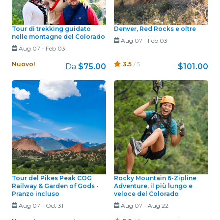
Tour di trekking guidato
Denver, Red Rocks e oltre
nelle montagne del Colorado
Aug 07
-
Feb 03
Aug 07
-
Feb 03
Nuovo!
3.5
/ 5
Da
$75.00
$101.00
Tour del Pikes Peak COG
Rocky Mountain 6-Zipline
Railway & Garden of Gods -
Adventure, il più lungo e
Pranzo incluso
veloce del Colorado
Aug 07
-
Oct 31
Aug 07
-
Aug 22