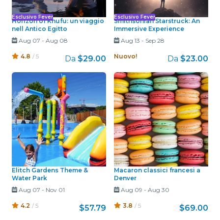
Esclusivo Fever
Esclusivo Fever
Horizon of Khufu: un viaggio
Smithsonian Starstruck: An
nell Antico Egitto
Immersive Experience
Aug 07
-
Aug 08
Aug 13
-
Sep 28
4.8
/ 5
Nuovo!
Da
$29.00
Da
$23.00
Elitch Gardens Theme &
Macaron classici francesi a
Water Park
Denver
Aug 07
-
Nov 01
Aug 09
-
Aug 30
4.2
/ 5
3.8
/ 5
$57.79
$69.00