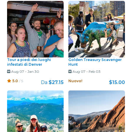
Tour a piedi dei luoghi
Golden Treasury Scavenger
infestati di Denver
Hunt
Aug 07
-
Jan 30
Aug 07
-
Feb 03
5.0
/ 5
Nuovo!
Da
$27.15
$15.00