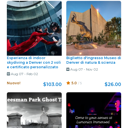
Esperienza di indoor
Biglietto d'ingresso Museo di
skydiving a Denver con 2 voli
Denver di natura & scienza
e certificato personalizzato
Aug 07
-
Nov 02
Aug 07
-
Feb 02
Nuovo!
5.0
/ 5
$103.00
$26.00