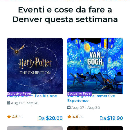
Eventi e cose da fare a
Denver questa settimana
Esclusivo Fever
Esclusivo Fever
Harry Potter™: l’esibizione
Van Gogh: The Immersive
Experience
Aug 07
-
Sep 30
Aug 07
-
Aug 30
4.5
/ 5
4.6
/ 5
Da
$28.00
Da
$19.90