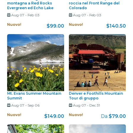
montagna a Red Rocks
roccia nel Front Range del
Evergreen ed Echo Lake
Colorado
Aug 07
-
Feb 03
Aug 07
-
Feb 03
Nuovo!
Nuovo!
$99.00
$140.50
Mt. Evans Summer Mountain
Denver e Foothills Mountain
Summit
Tour di gruppo
Aug 07
-
Sep 06
Aug 07
-
Dec 31
Nuovo!
Nuovo!
$149.00
Da
$79.00