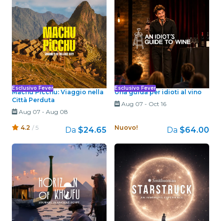
Esclusivo Fever
Esclusivo Fever
Machu Picchu: Viaggio nella
Una guida per idioti al vino
Città Perduta
Aug 07
-
Oct 16
Aug 07
-
Aug 08
4.2
/ 5
Nuovo!
Da
$24.65
Da
$64.00