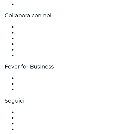
Centro assistenza
Collabora con noi
Gestisci il tuo evento
Pubblica il tuo evento
Eventi aziendali & benefit
Programma di affiliazione
Programma Ambassador e Influencer
Brand partnership
Fever for Business
Eventi privati e biglietti di gruppo
Benefit aziendali
Gift card e voucher aziendali
Seguici
Facebook
X (Twitter)
Instagram
TikTok