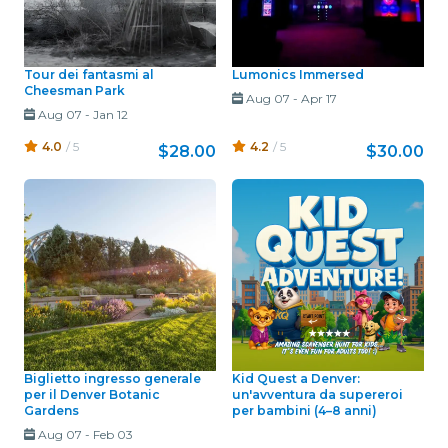
Tour dei fantasmi al
Lumonics Immersed
Cheesman Park
Aug 07
-
Apr 17
Aug 07
-
Jan 12
4.0
/ 5
4.2
/ 5
$28.00
$30.00
Biglietto ingresso generale
Kid Quest a Denver:
per il Denver Botanic
un'avventura da supereroi
Gardens
per bambini (4–8 anni)
Aug 07
-
Feb 03