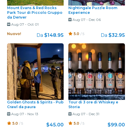
Mount Evans & Red Rocks
Nightingale Puzzle Room
Park Tour di Piccolo Gruppo
Experience
da Denver
Aug 07
-
Dec 06
Aug 07
-
Oct 01
Nuovo!
5.0
/ 5
Da
$148.95
Da
$32.95
Golden Ghosts & Spirits - Pub
Tour di 3 ore di Whiskey e
Crawl da paura
Storia
Aug 07
-
Nov 13
Aug 07
-
Dec 31
5.0
/ 5
5.0
/ 5
$45.00
$99.00