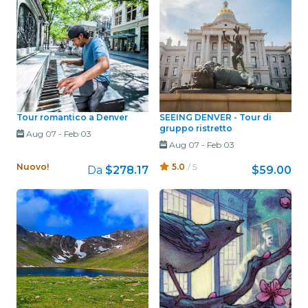
Tour romantico a Denver
SEEING DENVER - Tour di
gruppo ristretto
Aug 07
-
Feb 03
Aug 07
-
Feb 03
Nuovo!
5.0
/ 5
Da
$278.17
$59.00