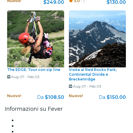
Nuovo!
5.0
/ 5
$249.00
$130.00
The EDGE: Tour con zip line
Visita al Red Rocks Park,
Continental Divide e
Aug 07
-
Feb 03
Breckenridge
Aug 07
-
Feb 03
Nuovo!
Nuovo!
Da
$108.50
Da
$150.00
Informazioni su Fever
Stampa
Unisciti al team
Carte regalo