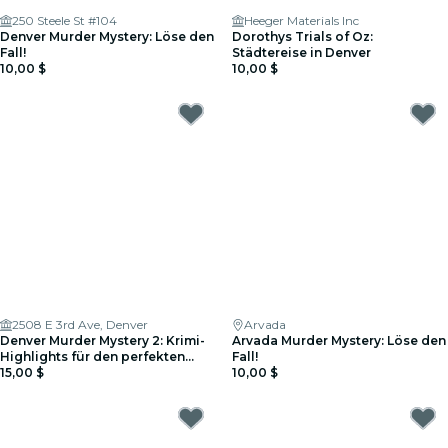
250 Steele St #104
Heeger Materials Inc
Denver Murder Mystery: Löse den
Dorothys Trials of Oz:
Fall!
Städtereise in Denver
10,00 $
10,00 $
2508 E 3rd Ave, Denver
Arvada
Denver Murder Mystery 2: Krimi-
Arvada Murder Mystery: Löse den
Highlights für den perfekten
Fall!
Date-Night
15,00 $
10,00 $