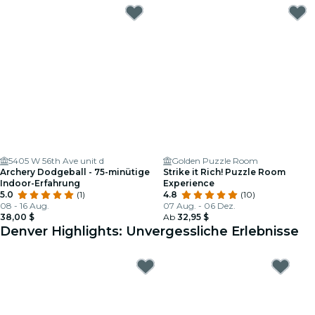
5405 W 56th Ave unit d
Golden Puzzle Room
Archery Dodgeball - 75-minütige
Strike it Rich! Puzzle Room
Indoor-Erfahrung
Experience
5.0
(1)
4.8
(10)
08 - 16 Aug.
07 Aug. - 06 Dez.
38,00 $
Ab
32,95 $
Denver Highlights: Unvergessliche Erlebnisse