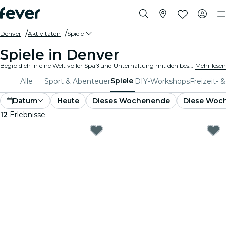
Denver
Aktivitäten
Spiele
Spiele in Denver
Begib dich in eine Welt voller Spaß und Unterhaltung mit den besten Spielen in Denver. Von Brettspielen bis hin zu Virtual-Reality-Erlebnissen ist für jeden etwas dabei.
Mehr lesen
Spiele
Alle
Sport & Abenteuer
DIY-Workshops
Freizeit- 
Datum
Heute
Dieses Wochenende
Diese Woc
12
Erlebnisse