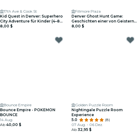
17th Ave & Cook St
Fillmore Plaza
Kid Quest in Denver: Superhero
Denver Ghost Hunt Game:
City Adventure für Kinder (4–8
Geschichten einer von Geistern
Jahre)
8,00 $
durchdrungenen Stadt
8,00 $
Bounce Empire
Golden Puzzle Room
Bounce Empire - POKEMON
Nightingale Puzzle Room
BOUNCE
Experience
14 Aug.
5.0
(8)
Ab
40,00 $
07 Aug. - 06 Dez.
Ab
32,95 $