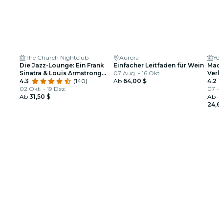
The Church Nightclub
Aurora
Yo
Die Jazz-Lounge: Ein Frank
Einfacher Leitfaden für Wein
Mac
Sinatra & Louis Armstrong
07 Aug. - 16 Okt.
Ver
Tribut
4.3
(140)
Ab
64,00 $
4.2
02 Okt. - 19 Dez.
07 
Ab
31,50 $
Ab
24,