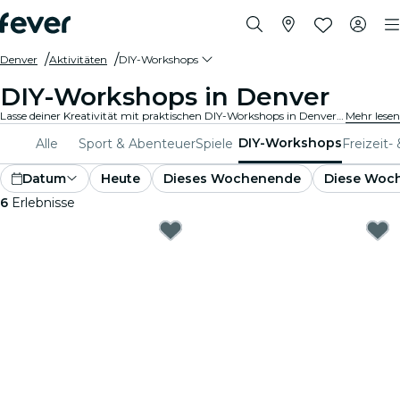
Denver
Aktivitäten
DIY-Workshops
DIY-Workshops in Denver
Lasse deiner Kreativität mit praktischen DIY-Workshops in Denver freien Lauf. Lerne neue Fertigkeiten, gestalte einzigartige Kunstwerke und triff auf Gleichgesinnte in einer einladenden Umgebung.
Mehr lesen
DIY-Workshops
Alle
Sport & Abenteuer
Spiele
Freizeit-
Datum
Heute
Dieses Wochenende
Diese Woc
6
Erlebnisse