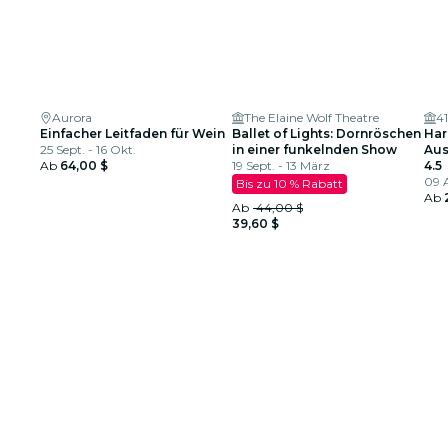
Aurora
The Elaine Wolf Theatre
4
Einfacher Leitfaden für Wein
Ballet of Lights: Dornröschen
Har
25 Sept. - 16 Okt.
in einer funkelnden Show
Aus
Ab
64,00 $
19 Sept. - 13 März
4.5
09 A
Bis zu 10 % Rabatt
Ab
Ab
44,00 $
39,60 $