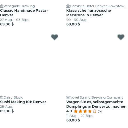
Renegade Brewing
Cambria Hotel Denver Downtown RiNo
Classic Handmade Pasta -
Klassische französische
Denver
Macarons in Denver
27 Aug. - 03 Sept.
09 - 30 Aug.
69,00 $
69,00 $
Dairy Block
Novel Strand Brewing Company
Sushi Making 101: Denver
Wagen Sie es, selbstgemachte
28 Aug.
Dumplings in Denver zu machen
69,00 $
4.0
(5)
11 Aug. - 29 Sept.
69,00 $