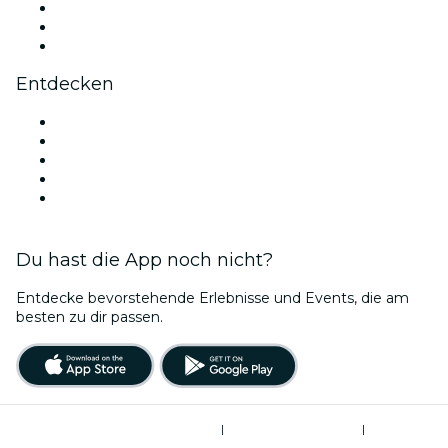
TikTok
LinkedIn
YouTube
Entdecken
Veranstaltungsorte in Florenz
Heute
Morgen
Diese Woche
Dieses Wochenende
Du hast die App noch nicht?
Entdecke bevorstehende Erlebnisse und Events, die am
besten zu dir passen.
Allgemeine Geschäftsbedingungen
|
Datenschutzerklärung
|
Cookie-Verwaltung