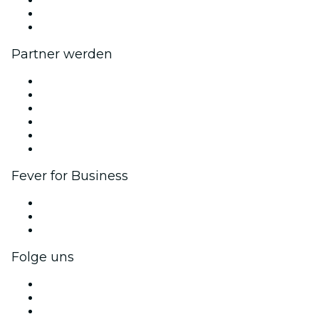
Geschenkgutscheine
Hilfe-Center
Partner werden
Fever Zone
Veröffentliche dein Event
Firmenevents & -vorteile
Affiliate-Programm
Botschafter & Influencer-Programm
Markenpartnerschaften
Fever for Business
Privatveranstaltungen & Gruppentickets
Firmenvorteile
Firmengeschenkkarten und -gutscheine
Folge uns
Facebook
X (Twitter)
Instagram