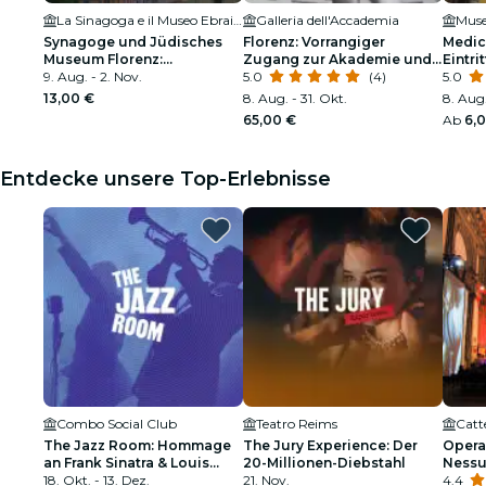
La Sinagoga e il Museo Ebraico di Firenze
Galleria dell'Accademia
Muse
Synagoge und Jüdisches
Florenz: Vorrangiger
Medic
Museum Florenz:
Zugang zur Akademie und
Eintri
Eintrittskarte
9. Aug. - 2. Nov.
geführte Tour
5.0
(4)
5.0
13,00 €
8. Aug. - 31. Okt.
8. Aug.
65,00 €
Ab
6,
Entdecke unsere Top-Erlebnisse
Combo Social Club
Teatro Reims
Catt
The Jazz Room: Hommage
The Jury Experience: Der
Opera 
an Frank Sinatra & Louis
20-Millionen-Diebstahl
Nessu
Armstrong
18. Okt. - 13. Dez.
21. Nov.
dell'
4.4