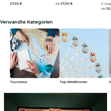
27,00 €
Ab
27,00 €
11. Aug
Ab
30
Verwandte Kategorien
Tourismus
Top-Attraktionen
M