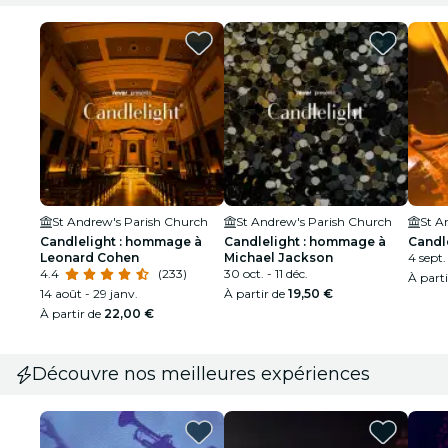
St Andrew's Parish Church
St Andrew's Parish Church
St A
Candlelight : hommage à
Candlelight : hommage à
Candl
Leonard Cohen
Michael Jackson
4 sept.
4.4
(233)
30 oct. - 11 déc.
À part
14 août - 29 janv.
À partir de
19,50 €
À partir de
22,00 €
Découvre nos meilleures expériences