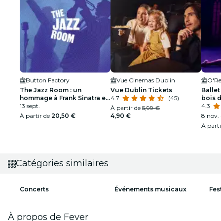
Button Factory
Vue Cinemas Dublin
O'Re
The Jazz Room : un
Vue Dublin Tickets
Ballet
hommage à Frank Sinatra et
4.7
(45)
bois 
Louis Armstrong
13 sept.
spect
4.3
À partir de
5,99 €
À partir de
20,50 €
4,90 €
8 nov. 
À part
Catégories similaires
Concerts
Événements musicaux
Fes
À propos de Fever