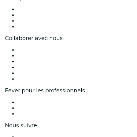
Presse
Travailler chez Fever
Cartes-cadeaux
Centre d'aide
Collaborer avec nous
Fever Zone
Publiez votre événement
Événements d'entreprise et avantages
Programme d'affiliation
Programme d'ambassadeurs et d'influenceurs
Partenariats avec des marques
Fever pour les professionnels
Événements privés et billets de groupe
Avantages pour les entreprises
Coupons et cartes cadeaux pour les entreprises
Nous suivre