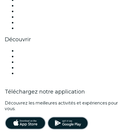
Facebook
X (Twitter)
Instagram
TikTok
LinkedIn
Youtube
Découvrir
Lieux d'événements à Dublin
Aujourd'hui
Demain
Cette semaine
Ce week-end
Téléchargez notre application
Découvrez les meilleures activités et expériences pour
vous.