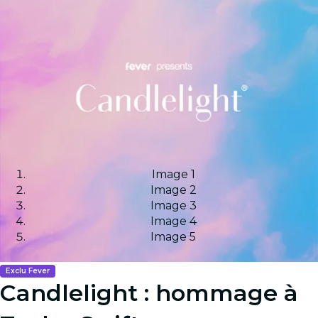
Image 1
Image 2
Image 3
Image 4
Image 5
Exclu Fever
Candlelight : hommage à