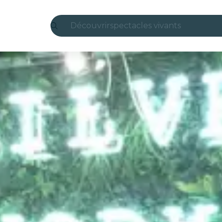
Découvrir
spectacles vivants
Madrid
Candlelight
Londres
expériences et villes
São Paulo
expositions
Séoul
visites urbaines
concerts