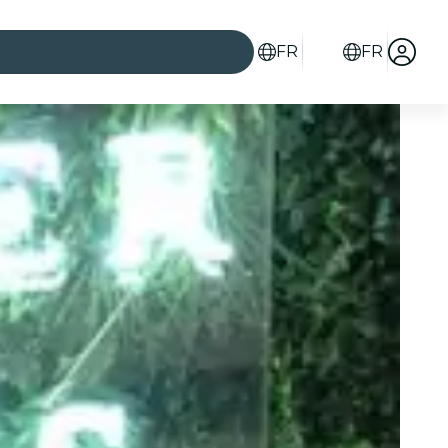
FR
FR