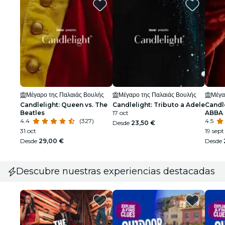
Μέγαρο της Παλαιάς Βουλής
Μέγαρο της Παλαιάς Βουλής
Μέγα
Candlelight: Queen vs. The
Candlelight: Tributo a Adele
Candle
Beatles
17 oct
ABBA
4.4
(327)
4.5
Desde
23,50 €
31 oct
19 sept
Desde
29,00 €
Desde
Descubre nuestras experiencias destacadas