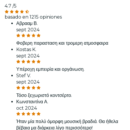
4.7
/5
basado en 1215 opiniones
Αβρααμ Β.
sept 2024
Φοβερη παρασταση και τρομερη ατμοσφαιρα
Kostas K.
sept 2024
Υπέροχη εμπειρία και οργάνωση.
Stef V.
sept 2024
Τόσο ξεχωριστό κοντσέρτο.
Κωνσταντίνα Α.
oct 2024
Ήταν μία πολύ όμορφη μουσική βραδιά. Θα ήθελα
βέβαια μα διάρκεια λίγο περισσότερο!