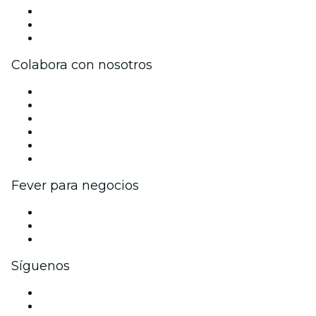
Únete al equipo
Tarjetas Regalo
Centro de asistencia
Colabora con nosotros
Gestiona tu evento
Publica tu evento
Eventos y beneficios para empresas
Programa de Afiliados
Programa de embajadores e influencers
Colaboraciones de marca
Fever para negocios
Eventos privados y entradas de grupo
Beneficios corporativos
Tarjetas y cupones de regalo corporativos
Síguenos
Facebook
X (Twitter)