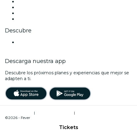
Instagram
TikTok
LinkedIn
Youtube
Descubre
Locales y espacios de eventos en Atenas
Descarga nuestra app
Descubre los próximos planes y experiencias que mejor se
adapten a ti.
Términos de uso
|
Política de privacidad
|
Administrador de cookies
©2026 - Fever
Tickets