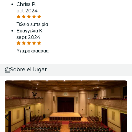
Chrisa P.
oct 2024
Τέλεια εμπειρία
Ευαγγελια Κ.
sept 2024
Υπεροχαααααα
Sobre el lugar