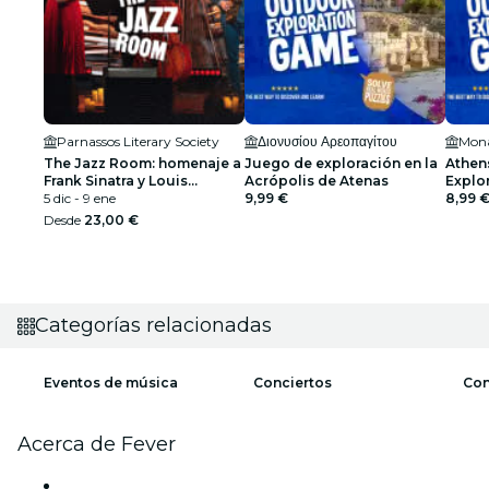
Parnassos Literary Society
Διονυσίου Αρεοπαγίτου
Mona
The Jazz Room: homenaje a
Juego de exploración en la
Athen
Frank Sinatra y Louis
Acrópolis de Atenas
Explor
Armstrong
5 dic - 9 ene
9,99 €
8,99 
Desde
23,00 €
Categorías relacionadas
Eventos de música
Conciertos
Con
Acerca de Fever
Prensa