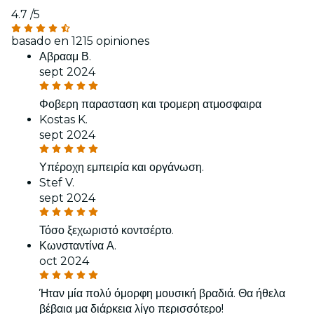
4.7
/5
basado en 1215 opiniones
Αβρααμ Β.
sept 2024
Φοβερη παρασταση και τρομερη ατμοσφαιρα
Kostas K.
sept 2024
Υπέροχη εμπειρία και οργάνωση.
Stef V.
sept 2024
Τόσο ξεχωριστό κοντσέρτο.
Κωνσταντίνα Α.
oct 2024
Ήταν μία πολύ όμορφη μουσική βραδιά. Θα ήθελα
βέβαια μα διάρκεια λίγο περισσότερο!