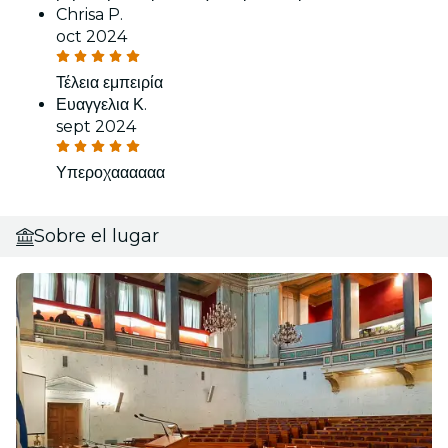
Chrisa P.
oct 2024
Τέλεια εμπειρία
Ευαγγελια Κ.
sept 2024
Υπεροχαααααα
Sobre el lugar