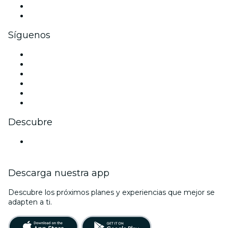
Beneficios corporativos
Tarjetas y cupones de regalo corporativos
Síguenos
Facebook
X (Twitter)
Instagram
TikTok
LinkedIn
Youtube
Descubre
Locales y espacios de eventos en Atenas
Descarga nuestra app
Descubre los próximos planes y experiencias que mejor se
adapten a ti.