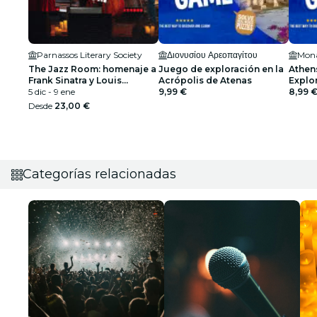
Parnassos Literary Society
Διονυσίου Αρεοπαγίτου
Mona
The Jazz Room: homenaje a
Juego de exploración en la
Athen
Frank Sinatra y Louis
Acrópolis de Atenas
Explor
Armstrong
5 dic - 9 ene
9,99 €
8,99 
Desde
23,00 €
Categorías relacionadas