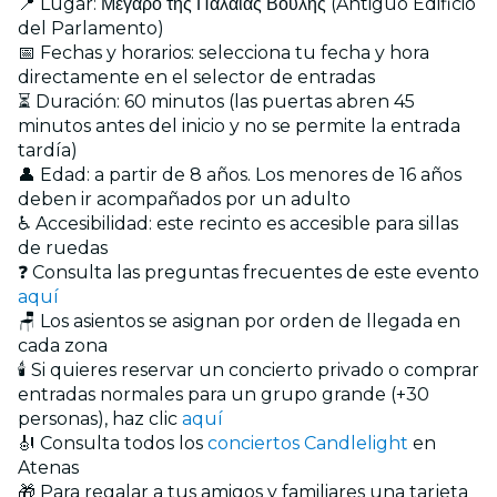
📍 Lugar: Μέγαρο της Παλαιάς Βουλής (Antiguo Edificio
del Parlamento)
📅 Fechas y horarios: selecciona tu fecha y hora
directamente en el selector de entradas
⏳ Duración: 60 minutos (las puertas abren 45
minutos antes del inicio y no se permite la entrada
tardía)
👤 Edad: a partir de 8 años. Los menores de 16 años
deben ir acompañados por un adulto
♿ Accesibilidad: este recinto es accesible para sillas
de ruedas
❓ Consulta las preguntas frecuentes de este evento
aquí
🪑 Los asientos se asignan por orden de llegada en
cada zona
🕯️ Si quieres reservar un concierto privado o comprar
entradas normales para un grupo grande (+30
personas), haz clic
aquí
🎻 Consulta todos los
conciertos Candlelight
en
Atenas
🎁 Para regalar a tus amigos y familiares una tarjeta