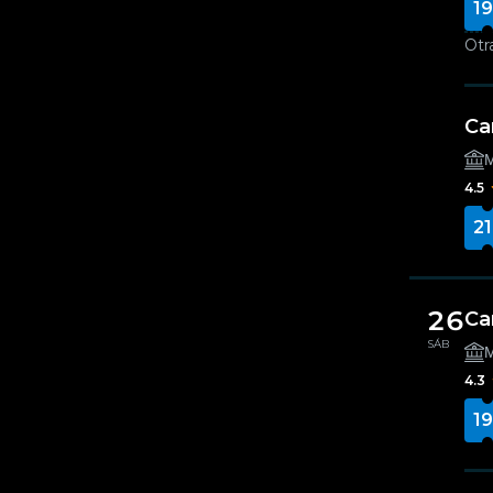
19
Otr
Ca
Μ
4.5
21
26
Ca
SÁB
Μ
4.3
19