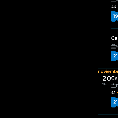
Μ
4.4
19
Ca
Μ
21
noviemb
20
Ca
VIE
P
4.1
21