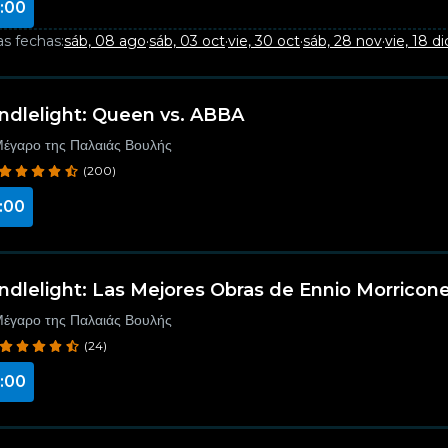
:00
as fechas:
sáb, 08 ago
·
sáb, 03 oct
·
vie, 30 oct
·
sáb, 28 nov
·
vie, 18 di
ndlelight: Queen vs. ABBA
έγαρο της Παλαιάς Βουλής
(200)
:00
ndlelight: Las Mejores Obras de Ennio Morricon
έγαρο της Παλαιάς Βουλής
(24)
:00