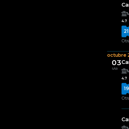
Ca
Μ
4.7
21
Otr
octubre 
03
Ca
SÁB
Μ
4.7
19
Otr
Ca
Μ