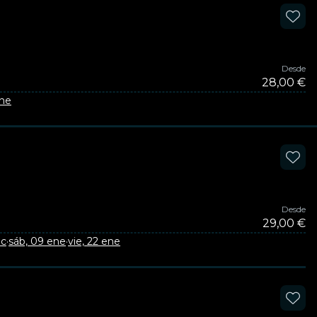
Desde
28,00 €
ene
Desde
29,00 €
ic
·
sáb, 09 ene
·
vie, 22 ene