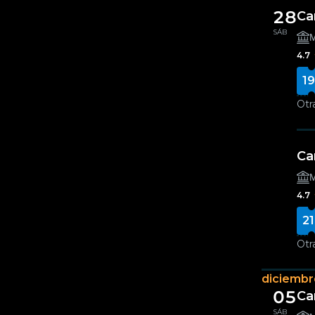
28
Ca
SÁB
Μ
4.7
19
Otr
Ca
Μ
4.7
21
Otr
diciembr
05
Ca
SÁB