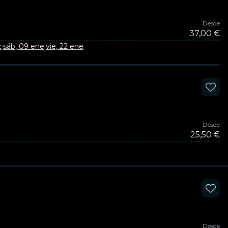
Desde
37,00 €
c
·
sáb, 09 ene
·
vie, 22 ene
Desde
25,50 €
Desde