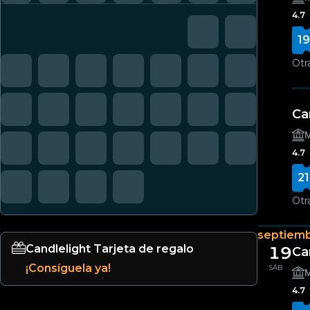
4.7
19
Otr
Ca
Μ
4.7
21
Otr
septiem
Candlelight Tarjeta de regalo
19
Ca
¡Consíguela ya!
SÁB
Μ
4.7