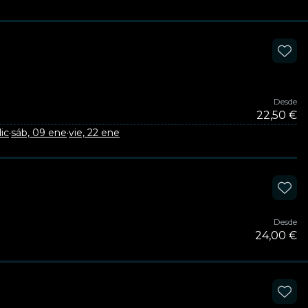
Desde
22,50 €
dic
·
sáb, 09 ene
·
vie, 22 ene
Desde
24,00 €