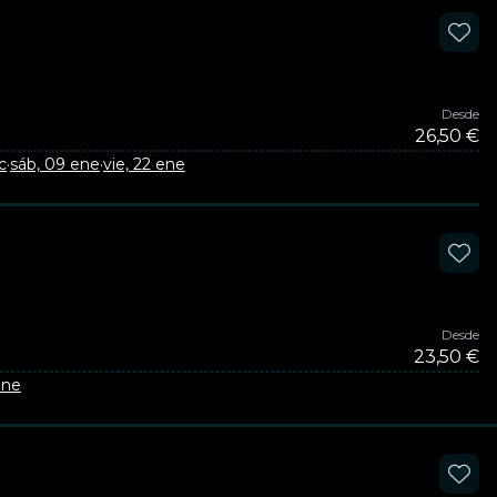
Desde
26,50 €
c
·
sáb, 09 ene
·
vie, 22 ene
Desde
23,50 €
ene