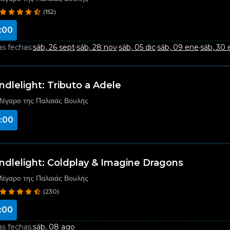
(152)
:00
as fechas:
sáb, 26 sept
·
sáb, 28 nov
·
sáb, 05 dic
·
sáb, 09 ene
·
sáb, 30
ndlelight: Tributo a Adele
έγαρο της Παλαιάς Βουλής
:00
ndlelight: Coldplay & Imagine Dragons
έγαρο της Παλαιάς Βουλής
(230)
:00
as fechas:
sáb, 08 ago