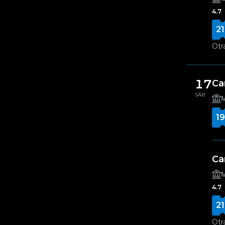
4.7
21
Otr
17
Ca
SÁB
Μ
19
Ca
Μ
4.7
21
Otr