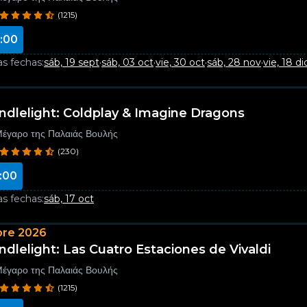
(1215)
:00
as fechas:
sáb, 19 sept
·
sáb, 03 oct
·
vie, 30 oct
·
sáb, 28 nov
·
vie, 18 di
ndlelight: Coldplay & Imagine Dragons
έγαρο της Παλαιάς Βουλής
(230)
:00
as fechas:
sáb, 17 oct
bre 2026
ndlelight: Las Cuatro Estaciones de Vivaldi
έγαρο της Παλαιάς Βουλής
(1215)