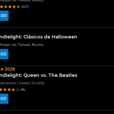
έγαρο της Παλαιάς Βουλής
(327)
:00
ndlelight: Clásicos de Halloween
έγαρο της Παλαιάς Βουλής
:00
re 2026
ndlelight: Queen vs. The Beatles
arnassos Literary Society
(18)
:00