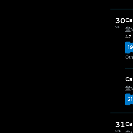
30
Ca
VIE
Μ
4.7
19
Otr
Ca
Μ
21
31
Ca
SÁB