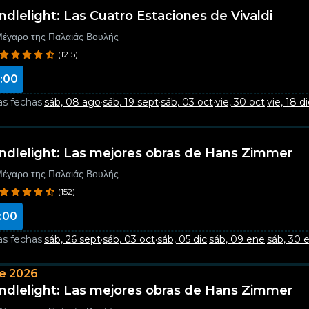
ndlelight: Las Cuatro Estaciones de Vivaldi
έγαρο της Παλαιάς Βουλής
(1215)
:00
as fechas:
sáb, 08 ago
·
sáb, 19 sept
·
sáb, 03 oct
·
vie, 30 oct
·
vie, 18 di
ndlelight: Las mejores obras de Hans Zimmer
έγαρο της Παλαιάς Βουλής
(152)
:00
as fechas:
sáb, 26 sept
·
sáb, 03 oct
·
sáb, 05 dic
·
sáb, 09 ene
·
sáb, 30 
e 2026
ndlelight: Las mejores obras de Hans Zimmer