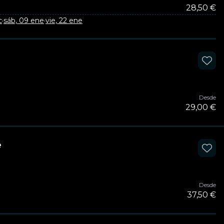
28,50 €
c
·
sáb, 09 ene
·
vie, 22 ene
Desde
29,00 €
e
Desde
37,50 €