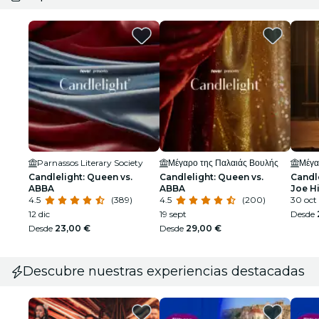
Parnassos Literary Society
Μέγαρο της Παλαιάς Βουλής
Μέγα
Candlelight: Queen vs.
Candlelight: Queen vs.
Candle
ABBA
ABBA
Joe Hi
4.5
(389)
4.5
(200)
30 oct
12 dic
19 sept
Desde
Desde
23,00 €
Desde
29,00 €
Descubre nuestras experiencias destacadas