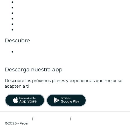
Facebook
X (Twitter)
Instagram
TikTok
LinkedIn
Youtube
Descubre
Locales y espacios de eventos en Atenas
Descarga nuestra app
Descubre los próximos planes y experiencias que mejor se
adapten a ti.
Términos de uso
|
Política de privacidad
|
Administrador de cookies
©2026 - Fever