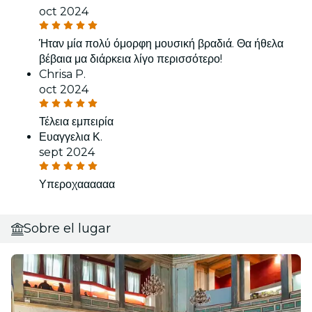
oct 2024
Ήταν μία πολύ όμορφη μουσική βραδιά. Θα ήθελα
βέβαια μα διάρκεια λίγο περισσότερο!
Chrisa P.
oct 2024
Τέλεια εμπειρία
Ευαγγελια Κ.
sept 2024
Υπεροχαααααα
Sobre el lugar