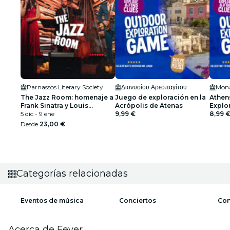
Parnassos Literary Society
Διονυσίου Αρεοπαγίτου
Mona
The Jazz Room: homenaje a
Juego de exploración en la
Athen
Frank Sinatra y Louis
Acrópolis de Atenas
Explor
Armstrong
5 dic - 9 ene
9,99 €
8,99 
Desde
23,00 €
Categorías relacionadas
Eventos de música
Conciertos
Con
Acerca de Fever