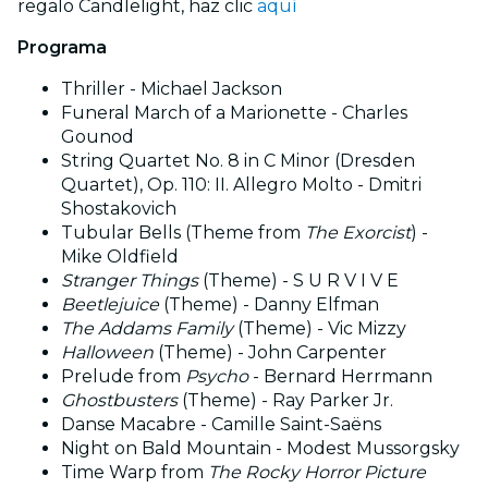
regalo Candlelight, haz clic
aquí
Programa
Thriller - Michael Jackson
Funeral March of a Marionette - Charles
Gounod
String Quartet No. 8 in C Minor (Dresden
Quartet), Op. 110: II. Allegro Molto - Dmitri
Shostakovich
Tubular Bells (Theme from
The Exorcist
) -
Mike Oldfield
Stranger Things
(Theme) - S U R V I V E
Beetlejuice
(Theme) - Danny Elfman
The Addams Family
(Theme) - Vic Mizzy
Halloween
(Theme) - John Carpenter
Prelude from
Psycho
- Bernard Herrmann
Ghostbusters
(Theme) - Ray Parker Jr.
Danse Macabre - Camille Saint-Saëns
Night on Bald Mountain - Modest Mussorgsky
Time Warp from
The Rocky Horror Picture