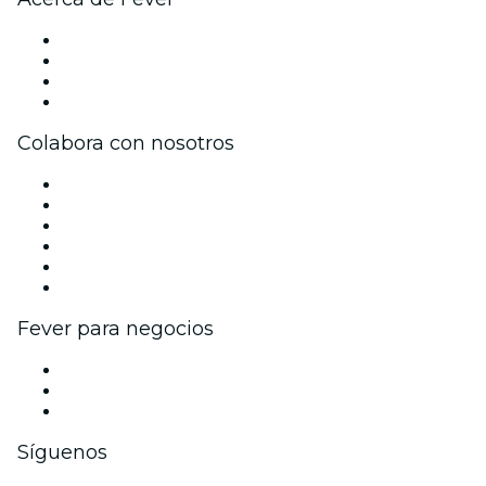
Prensa
Únete al equipo
Tarjetas Regalo
Centro de asistencia
Colabora con nosotros
Gestiona tu evento
Publica tu evento
Eventos y beneficios para empresas
Programa de Afiliados
Programa de embajadores e influencers
Colaboraciones de marca
Fever para negocios
Eventos privados y entradas de grupo
Beneficios corporativos
Tarjetas y cupones de regalo corporativos
Síguenos