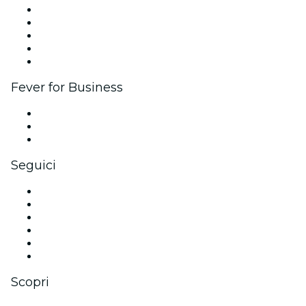
Pubblica il tuo evento
Eventi aziendali & benefit
Programma di affiliazione
Programma Ambassador e Influencer
Brand partnership
Fever for Business
Eventi privati e biglietti di gruppo
Benefit aziendali
Gift card e voucher aziendali
Seguici
Facebook
X (Twitter)
Instagram
TikTok
LinkedIn
Youtube
Scopri