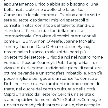
appuntamento unico o abbia solo bisogno di una
bella risata, abbiamo quello che fa per te.
Come unico locale comico di Dublino aperto sette
sere su sette, ospitiamo i migliori spettacoli di
comicità in città, con il top del talento stand-up
irlandese affiancato da star della comicità
internazionale. Con visite di comici internazionali
come Bill Burr, Simon O’Keefe, Joanne McNally,
Tommy Tiernan, Dara Ó Briain e Jason Byrne, il
nostro palco ha accolto alcuni dei nomi più
divertenti del settore. Unisciti a noi nel nostro home
venue al Peadar Kearney’s Pub, Temple Bar—un
vivace pub irlandese tradizionale pieno di carattere,
ottime bevande e un’atmosfera imbattibile. Non c’è
posto migliore per godersi un concerto comico a
Dublino che in questo ambiente intimo e pieno di
risate, nel cuore del centro culturale della città.
Ospiti un amico dall’estero? Cerchi una serata di
stand-up di livello mondiale? In Stitches Comedy è
un vero comedy club internazionale, che accoglie