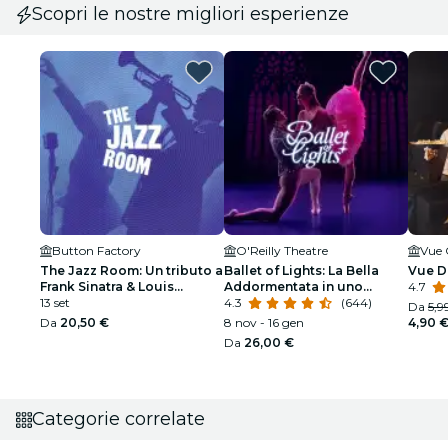
Scopri le nostre migliori esperienze
Button Factory
O'Reilly Theatre
Vue 
The Jazz Room: Un tributo a
Ballet of Lights: La Bella
Vue D
Frank Sinatra & Louis
Addormentata in uno
4.7
Armstrong
13 set
spettacolo scintillante
4.3
(644)
Da
5,9
Da
20,50 €
8 nov - 16 gen
4,90 
Da
26,00 €
Categorie correlate