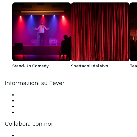
Stand-Up Comedy
Spettacoli dal vivo
Tea
Informazioni su Fever
Stampa
Unisciti al team
Carte regalo
Centro assistenza
Collabora con noi
Gestisci il tuo evento