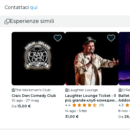
Contattaci
qui
Esperienze simili
The Workman's Club
Laughter Lounge
O'Re
Craic Den Comedy Club
Laughter Lounge Ticket - Il
Ballet
10 ago - 27 mag
più grande клуб комедии
Addor
Ирланда
4.4
(11)
spetta
4.3
Da
15,00 €
14 ago - 5 feb
8 nov -
31,00 €
Da
26