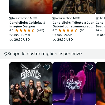
Resurrection MCC
Resurrection MCC
The 
Candlelight: Coldplay &
Candlelight: Tributo a Juan
Candle
Imagine Dragons
Gabriel con strumenti ad
Beeth
4.7
(449)
arco
4.7
(60)
24 set
22 ago - 13 mar
29 ago - 26 set
Da
55
Da
28,50 USD
Da
28,50 USD
Scopri le nostre migliori esperienze