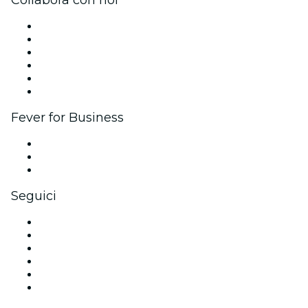
Collabora con noi
Gestisci il tuo evento
Pubblica il tuo evento
Eventi aziendali & benefit
Programma di affiliazione
Programma Ambassador e Influencer
Brand partnership
Fever for Business
Eventi privati e biglietti di gruppo
Benefit aziendali
Gift card e voucher aziendali
Seguici
Facebook
X (Twitter)
Instagram
TikTok
LinkedIn
Youtube