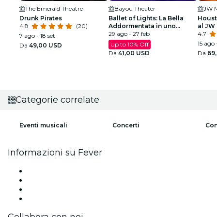
The Emerald Theatre
Bayou Theater
Drunk Pirates
Ballet of Lights: La Bella
Houst
4.8
(20)
Addormentata in uno
al JW 
spettacolo scintillante
29 ago - 27 feb
4.7
7 ago - 18 set
15 ago 
Up to 10% Off
Da
49,00 USD
Da
41,00 USD
Da
69
Categorie correlate
Eventi musicali
Concerti
Con
Informazioni su Fever
Stampa
Unisciti al team
Carte regalo
Centro assistenza