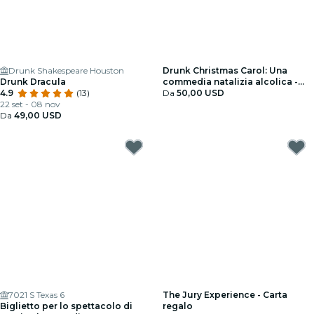
Drunk Shakespeare Houston
Drunk Christmas Carol: Una
Drunk Dracula
commedia natalizia alcolica -
4.9
(13)
Carta regalo
Da
50,00 USD
22 set - 08 nov
Da
49,00 USD
7021 S Texas 6
The Jury Experience - Carta
Biglietto per lo spettacolo di
regalo