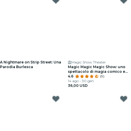
A Nightmare on Strip Street: Una
Magic Show Theater
Parodia Burlesca
Magic Magic Magic Show: uno
spettacolo di magia comico e
divertente
4.6
(9)
14 ago - 30 gen
36,00 USD