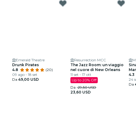
Emerald Theatre
Resurrection MCC
M
Drunk Pirates
The Jazz Room: un viaggio
Sina
4.8
(20)
nel cuore di New Orleans
Mar
09 ago - 18 set
11 set - 17 ott
4.3
Da
49,00 USD
24 s
Up to 20% Off
Da
Da
29,50 USD
23,60 USD