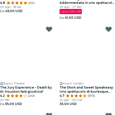
4.8
(20)
Addormentata in uno spettacolo
09 ago - 18 set
scintillante
29 ago - 27 feb
Da
49,00 USD
Up to 10% Off
Da
41,00 USD
Bayou Theater
Avant Garden
The Jury Experience – Death by
The Short and Sweet Speakeasy:
AI: Houston farà giustizia?
Uno spettacolo di burlesque
4.2
(241)
sexy
4.7
(573)
20 feb
14 ago - 26 mar
Da
55,00 USD
35,00 USD