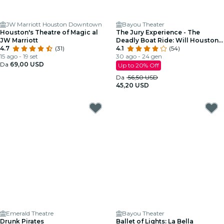
JW Marriott Houston Downtown
Bayou Theater
Houston's Theatre of Magic al
The Jury Experience - The
JW Marriott
Deadly Boat Ride: Will Houston
4.7
(31)
Deliver Justice?
4.1
(54)
15 ago - 19 set
30 ago - 24 gen
Da
69,00 USD
Up to 20% Off
Da
56,50 USD
45,20 USD
Emerald Theatre
Bayou Theater
Drunk Pirates
Ballet of Lights: La Bella