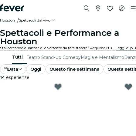
Houston
Spettacoli dal vivo
Spettacoli e Performance a
Houston
Stai cercando qualcosa di divertente da fare stasera? Acquista i tuoi biglietti per i migliori spettacoli dal vivo a Houston: teatro, stand-up comedy, musical, magia e molto altro.
Leggi di più
Tutti
Teatro
Stand-Up Comedy
Magia e Mentalismo
Danza
Data
Oggi
Questo fine settimana
Questa sett
14
esperienze