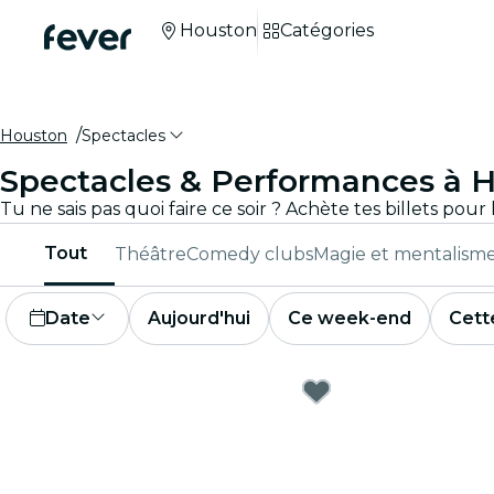
Houston
Catégories
Houston
Spectacles
Spectacles & Performances à 
Tout
Théâtre
Comedy clubs
Magie et mentalism
Date
Aujourd'hui
Ce week-end
Cett