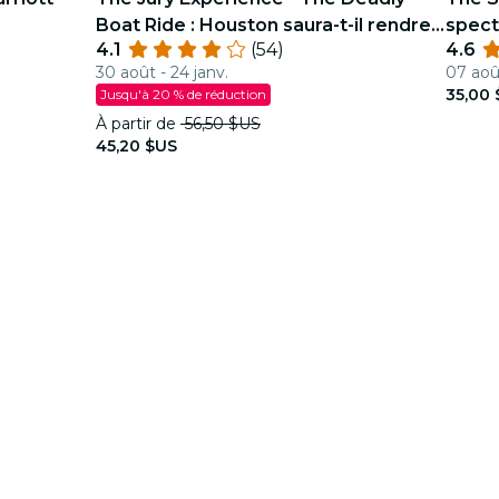
Boat Ride : Houston saura-t-il rendre
spect
4.1
(54)
4.6
justice ?
30 août - 24 janv.
07 aoû
35,00
Jusqu'à 20 % de réduction
À partir de
56,50 $US
45,20 $US