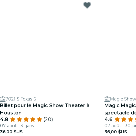
7021 S Texas 6
Magic Show
Billet pour le Magic Show Theater à
Magic Magic
Houston
spectacle d
4.8
(20)
4.6
amusant
07 août - 31 janv.
07 août - 30 ja
36,00 $US
36,00 $US