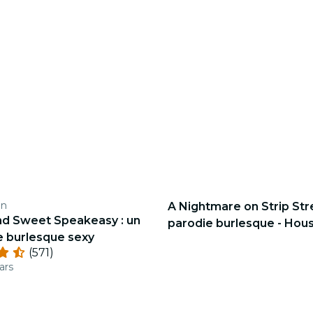
en
A Nightmare on Strip Str
nd Sweet Speakeasy : un
parodie burlesque - Hou
e burlesque sexy
(571)
ars