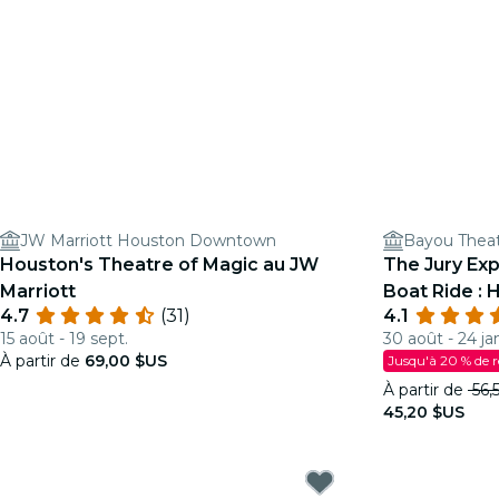
JW Marriott Houston Downtown
Bayou Thea
Houston's Theatre of Magic au JW
The Jury Ex
Marriott
Boat Ride : 
4.7
(31)
4.1
justice ?
15 août - 19 sept.
30 août - 24 ja
À partir de
69,00 $US
Jusqu'à 20 % de 
À partir de
56,
45,20 $US