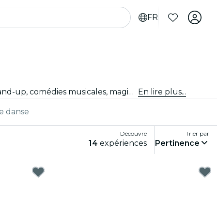
FR
Tu ne sais pas quoi faire ce soir ? Achète tes billets pour les meilleurs spectacles en direct à Houston : théâtre, stand-up, comédies musicales, magie et bien plus.
En lire plus...
e danse
Découvre
Trier par
14
expériences
Pertinence