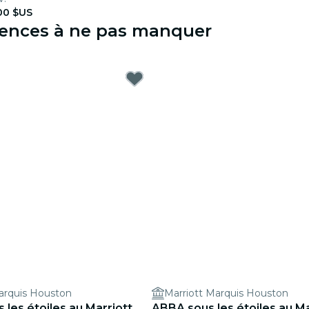
00 $US
riences à ne pas manquer
arquis Houston
Marriott Marquis Houston
s les étoiles au Marriott
ABBA sous les étoiles au Ma