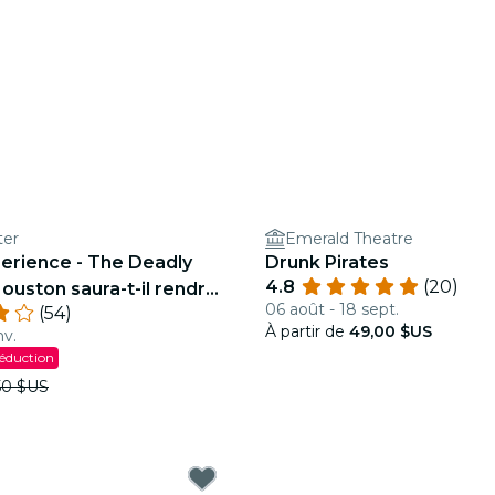
ter
Emerald Theatre
perience - The Deadly
Drunk Pirates
4.8
(20)
Houston saura-t-il rendre
06 août - 18 sept.
(54)
À partir de
49,00 $US
nv.
réduction
50 $US