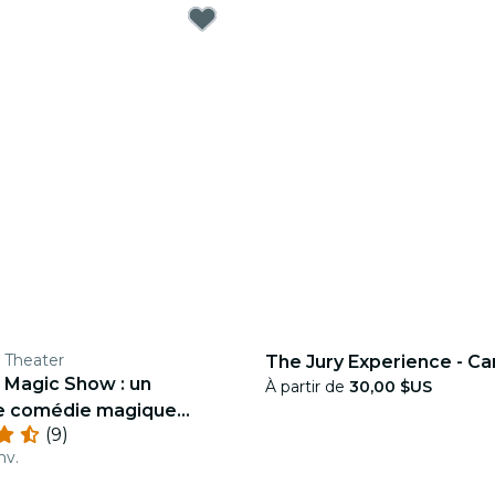
 Theater
The Jury Experience - C
 Magic Show : un
À partir de
30,00 $US
e comédie magique
(9)
nv.