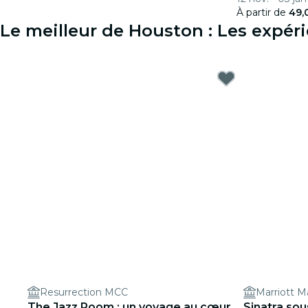
À partir de
49,
Le meilleur de Houston : Les expé
Resurrection MCC
Marriott M
The Jazz Room : un voyage au cœur
Sinatra sou