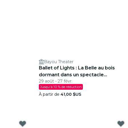
Bayou Theater
Ballet of Lights : La Belle au bois
dormant dans un spectacle
29 août - 27 févr.
étincelant
Jusqu'à 10 % de réduction
À partir de
41,00 $US