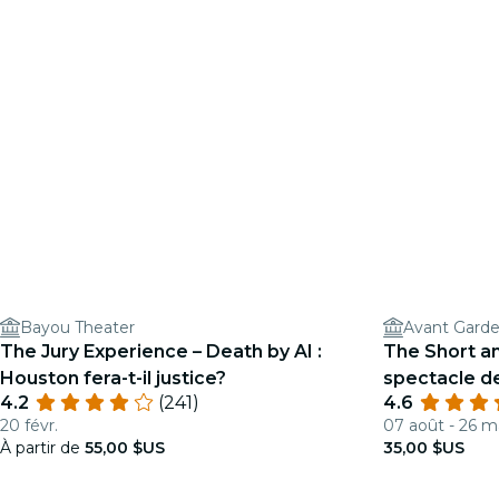
Bayou Theater
Avant Gard
The Jury Experience – Death by AI :
The Short a
Houston fera-t-il justice?
spectacle d
4.2
(241)
4.6
20 févr.
07 août - 26 m
À partir de
55,00 $US
35,00 $US