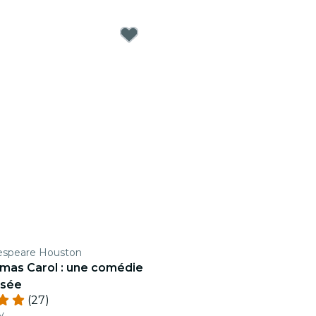
espeare Houston
tmas Carol : une comédie
osée
(27)
v.