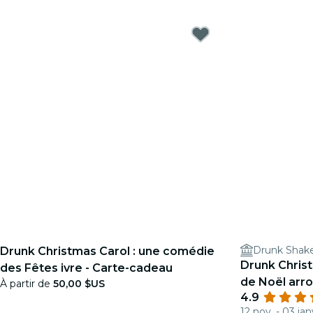
Drunk Shak
Drunk Christmas Carol : une comédie
Drunk Chris
des Fêtes ivre - Carte-cadeau
de Noël arr
À partir de
50,00 $US
4.9
12 nov. - 03 jan