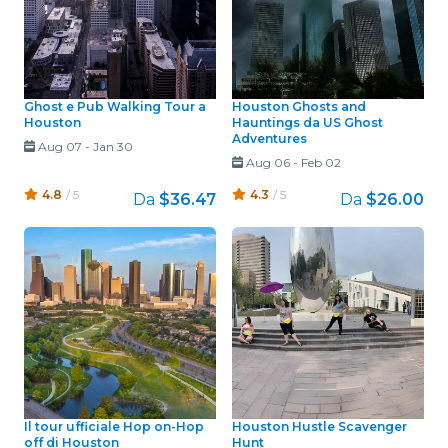
Ghost e Pub Walking Tour a
Houston Ghosts and
Houston
Hauntings da US Ghost
Adventures
Aug 07
-
Jan 30
Aug 06
-
Feb 02
4.8
/ 5
4.3
/ 5
Da
$36.47
Da
$26.00
Il tour ufficiale Hop on-Hop
Houston Hustle Scavenger
off di Houston
Hunt