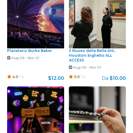
Planetario Burke Baker
Il Museo delle Belle Arti,
Houston: biglietto ALL
Aug 06
-
Nov 01
ACCESS
Aug 06
-
Nov 01
4.0
/ 5
5.0
/ 5
$12.00
Da
$10.00