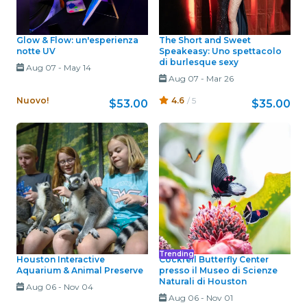
Glow & Flow: un'esperienza
The Short and Sweet
notte UV
Speakeasy: Uno spettacolo
di burlesque sexy
Aug 07
-
May 14
Aug 07
-
Mar 26
Nuovo!
4.6
/ 5
$53.00
$35.00
Trending
Houston Interactive
Cockrell Butterfly Center
Aquarium & Animal Preserve
presso il Museo di Scienze
Naturali di Houston
Aug 06
-
Nov 04
Aug 06
-
Nov 01