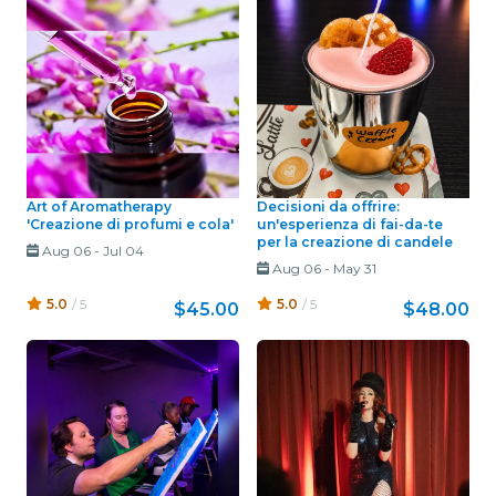
Art of Aromatherapy
Decisioni da offrire:
'Creazione di profumi e cola'
un'esperienza di fai-da-te
per la creazione di candele
Aug 06
-
Jul 04
Aug 06
-
May 31
5.0
/ 5
5.0
/ 5
$45.00
$48.00