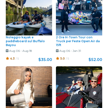
Noleggio kayak e
2 Ore H-Town Tour con
paddleboard sul Buffalo
Truck per Feste Open Air da
Bayou
15ft
Aug 06
-
Aug 18
Aug 06
-
Jan 31
4.3
/ 5
5.0
/ 5
$35.00
$52.00