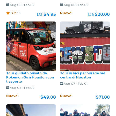
Aug 06
-
Feb 02
Aug 06
-
Feb 02
3.7
/ 5
Nuovo!
Da
$4.95
Da
$20.00
Tour guidato privato da
Tour in bici per birrerie nel
Pokemon Go a Houston con
centro di Houston
trasporto
Aug 07
-
Feb 01
Aug 06
-
Feb 02
Nuovo!
Nuovo!
$49.00
$71.00