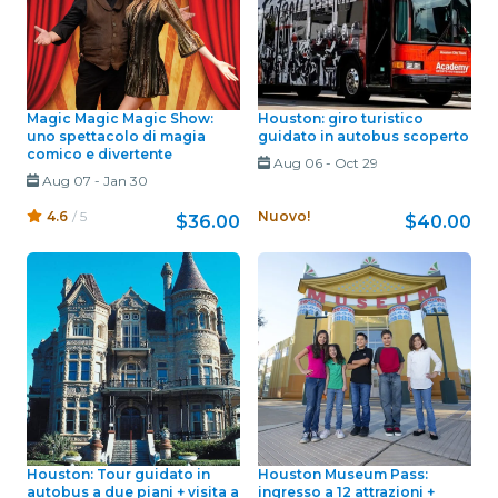
Magic Magic Magic Show:
Houston: giro turistico
uno spettacolo di magia
guidato in autobus scoperto
comico e divertente
Aug 06
-
Oct 29
Aug 07
-
Jan 30
4.6
/ 5
Nuovo!
$36.00
$40.00
Houston: Tour guidato in
Houston Museum Pass:
autobus a due piani + visita a
ingresso a 12 attrazioni +