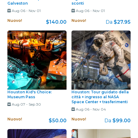
Galveston
sconti
Aug 06
-
Nov 01
Aug 06
-
Nov 01
Nuovo!
Nuovo!
$140.00
Da
$27.95
Houston Kid's Choice:
Houston: Tour guidato della
Museum Pass
città + ingresso al NASA
Space Center + trasferimenti
Aug 07
-
Sep 30
Aug 06
-
Nov 04
Nuovo!
Nuovo!
$50.00
Da
$99.00