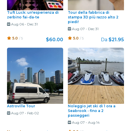
Tuft Luck: un'esperienza di
Tour della fabbrica di
zerbino fai-da-te
stampa 3D più razzo alto 2
piedi!
Aug 06
-
Dec 31
Aug 07
-
Dec 31
5.0
/ 5
5.0
/ 5
$60.00
Da
$21.95
Astroville Tour
Noleggio jet ski di 1 ora a
Seabrook - fino a 2
Aug 07
-
Feb 02
passeggeri
Aug 07
-
Aug 14