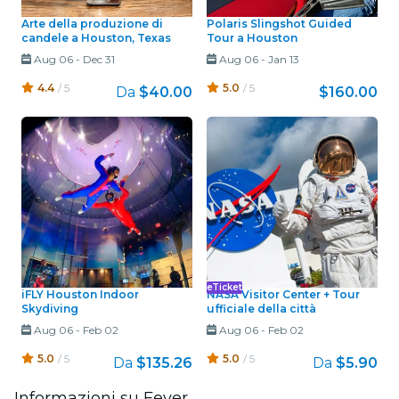
Arte della produzione di
Polaris Slingshot Guided
candele a Houston, Texas
Tour a Houston
Aug 06
-
Dec 31
Aug 06
-
Jan 13
4.4
/ 5
5.0
/ 5
Da
$40.00
$160.00
eTicket
iFLY Houston Indoor
NASA Visitor Center + Tour
Skydiving
ufficiale della città
Aug 06
-
Feb 02
Aug 06
-
Feb 02
5.0
/ 5
5.0
/ 5
Da
$135.26
Da
$5.90
Informazioni su Fever