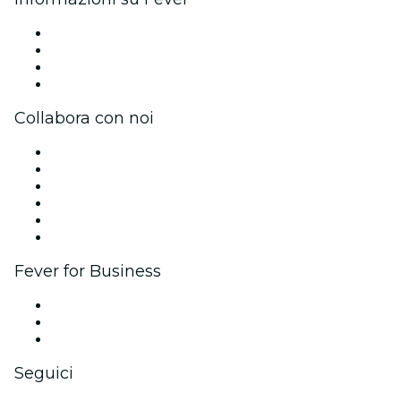
Stampa
Unisciti al team
Carte regalo
Centro assistenza
Collabora con noi
Gestisci il tuo evento
Pubblica il tuo evento
Eventi aziendali & benefit
Programma di affiliazione
Programma Ambassador e Influencer
Brand partnership
Fever for Business
Eventi privati e biglietti di gruppo
Benefit aziendali
Gift card e voucher aziendali
Seguici