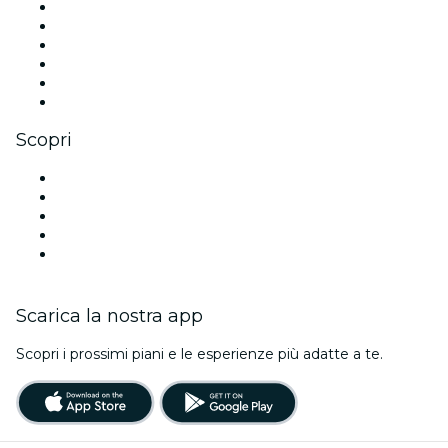
Facebook
X (Twitter)
Instagram
TikTok
LinkedIn
Youtube
Scopri
Luoghi a Houston
Oggi
Domani
Questa settimana
Questo fine settimana
Scarica la nostra app
Scopri i prossimi piani e le esperienze più adatte a te.