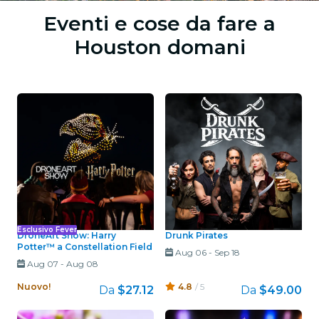
Eventi e cose da fare a
Houston domani
Esclusivo Fever
DroneArt Show: Harry
Drunk Pirates
Potter™ a Constellation Field
Aug 06
-
Sep 18
Aug 07
-
Aug 08
Nuovo!
4.8
/ 5
Da
$27.12
Da
$49.00