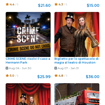
4.4
/ 5
4.3
/ 5
$21.60
$15.00
CRIME SCENE: risolvi il caso a
Biglietto per lo spettacolo di
Hermann Park
magia al teatro di Houston
Aug 06
-
Jun 30
Aug 07
-
Jan 31
5.0
/ 5
4.8
/ 5
$25.99
$36.00