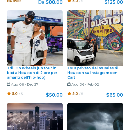
Nuovo!
5.0
/ 5
Da
$88.00
$125.00
Trill On Wheels (un tour in
Tour privato dei murales di
bici a Houston di 2 ore per
Houston su Instagram con
amanti dell'hip-hop)
Cart
Aug 06
-
Dec 27
Aug 06
-
Feb 02
5.0
/ 5
5.0
/ 5
$50.00
$65.00