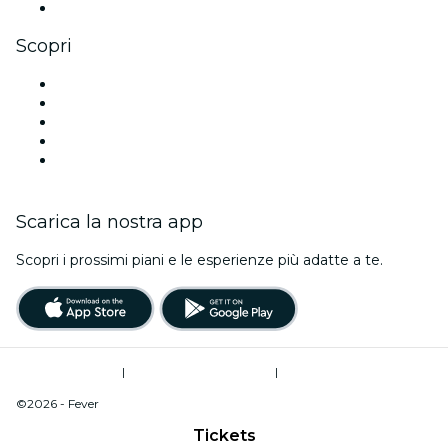
Youtube
Scopri
Luoghi a Houston
Oggi
Domani
Questa settimana
Questo fine settimana
Scarica la nostra app
Scopri i prossimi piani e le esperienze più adatte a te.
Termini di utilizzo
|
Informativa sulla privacy
|
Do Not Sell My Personal Information / Cookies Management
©2026 - Fever
Tickets