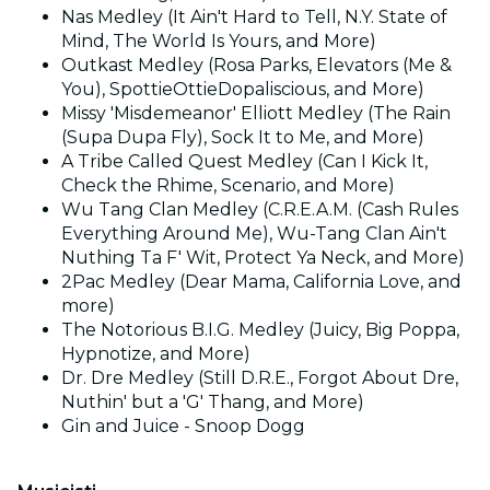
Nas Medley (It Ain't Hard to Tell, N.Y. State of
Mind, The World Is Yours, and More)
Outkast Medley (Rosa Parks, Elevators (Me &
You), SpottieOttieDopaliscious, and More)
Missy 'Misdemeanor' Elliott Medley (The Rain
(Supa Dupa Fly), Sock It to Me, and More)
A Tribe Called Quest Medley (Can I Kick It,
Check the Rhime, Scenario, and More)
Wu Tang Clan Medley (C.R.E.A.M. (Cash Rules
Everything Around Me), Wu-Tang Clan Ain't
Nuthing Ta F' Wit, Protect Ya Neck, and More)
2Pac Medley (Dear Mama, California Love, and
more)
The Notorious B.I.G. Medley (Juicy, Big Poppa,
Hypnotize, and More)
Dr. Dre Medley (Still D.R.E., Forgot About Dre,
Nuthin' but a 'G' Thang, and More)
Gin and Juice - Snoop Dogg