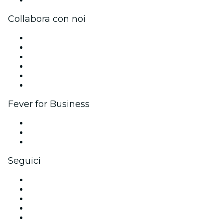
Centro assistenza
Collabora con noi
Gestisci il tuo evento
Pubblica il tuo evento
Eventi aziendali & benefit
Programma di affiliazione
Programma Ambassador e Influencer
Brand partnership
Fever for Business
Eventi privati e biglietti di gruppo
Benefit aziendali
Gift card e voucher aziendali
Seguici
Facebook
X (Twitter)
Instagram
TikTok
LinkedIn