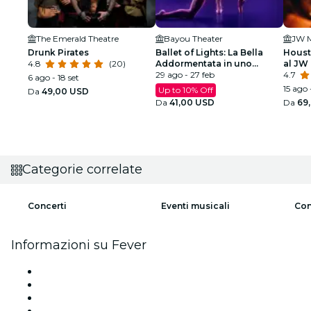
The Emerald Theatre
Bayou Theater
Drunk Pirates
Ballet of Lights: La Bella
Houst
4.8
(20)
Addormentata in uno
al JW 
spettacolo scintillante
29 ago - 27 feb
4.7
6 ago - 18 set
15 ago 
Up to 10% Off
Da
49,00 USD
Da
41,00 USD
Da
69
Categorie correlate
Concerti
Eventi musicali
Con
Informazioni su Fever
Stampa
Unisciti al team
Carte regalo