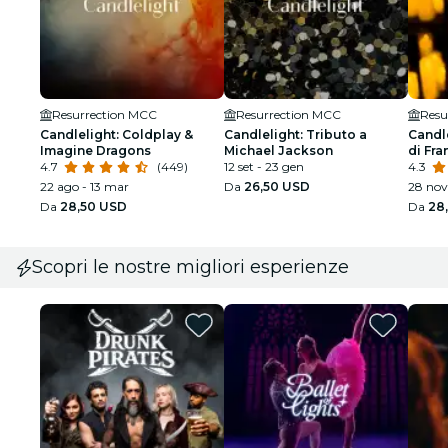
Resurrection MCC
Resurrection MCC
Resu
Candlelight: Coldplay &
Candlelight: Tributo a
Candle
Imagine Dragons
Michael Jackson
di Fra
4.7
(449)
12 set - 23 gen
Cole
4.3
22 ago - 13 mar
Da
26,50 USD
28 nov
Da
28,50 USD
Da
28
Scopri le nostre migliori esperienze