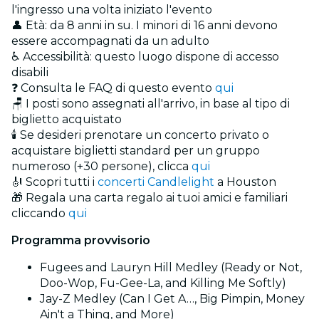
l'ingresso una volta iniziato l'evento
👤 Età: da 8 anni in su. I minori di 16 anni devono
essere accompagnati da un adulto
♿ Accessibilità: questo luogo dispone di accesso
disabili
❓ Consulta le FAQ di questo evento
qui
🪑 I posti sono assegnati all'arrivo, in base al tipo di
biglietto acquistato
🕯️ Se desideri prenotare un concerto privato o
acquistare biglietti standard per un gruppo
numeroso (+30 persone), clicca
qui
🎻 Scopri tutti i
concerti Candlelight
a Houston
🎁 Regala una carta regalo ai tuoi amici e familiari
cliccando
qui
Programma provvisorio
Fugees and Lauryn Hill Medley (Ready or Not,
Doo-Wop, Fu-Gee-La, and Killing Me Softly)
Jay-Z Medley (Can I Get A…, Big Pimpin, Money
Ain't a Thing, and More)