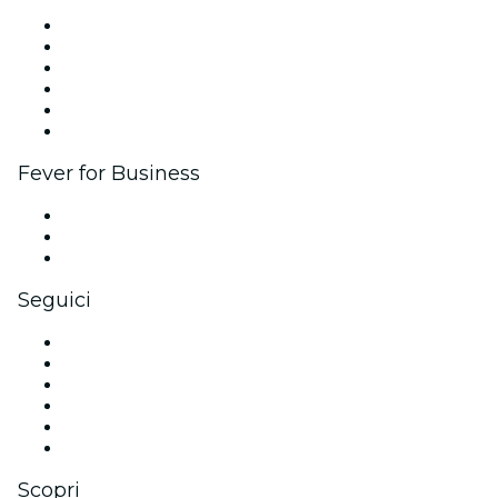
Gestisci il tuo evento
Pubblica il tuo evento
Eventi aziendali & benefit
Programma di affiliazione
Programma Ambassador e Influencer
Brand partnership
Fever for Business
Eventi privati e biglietti di gruppo
Benefit aziendali
Gift card e voucher aziendali
Seguici
Facebook
X (Twitter)
Instagram
TikTok
LinkedIn
Youtube
Scopri