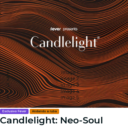
Image 1
Image 2
Image 3
Image 4
Image 5
Esclusivo Fever
Andando a ruba
Candlelight: Neo-Soul