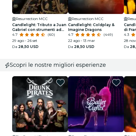
Resurrection MCC
Resurrection MCC
Resu
Candlelight: Tributo a Juan
Candlelight: Coldplay &
Candle
Gabriel con strumenti ad
Imagine Dragons
di Fra
arco
4.7
(60)
4.7
(449)
Cole
4.3
29 ago - 26 set
22 ago - 13 mar
28 nov
Da
28,50 USD
Da
28,50 USD
Da
28
Scopri le nostre migliori esperienze