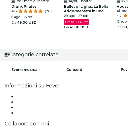
The Emerald Theatre
Bayou Theater
Drunk Pirates
Ballet of Lights: La Bella
Houst
4.8
(20)
Addormentata in uno
al JW 
spettacolo scintillante
29 ago - 27 feb
4.7
5 ago - 18 set
15 ago 
Up to 10% Off
Da
49,00 USD
Da
41,00 USD
Da
69
Categorie correlate
Eventi musicali
Concerti
Fev
Informazioni su Fever
Stampa
Unisciti al team
Carte regalo
Centro assistenza
Collabora con noi