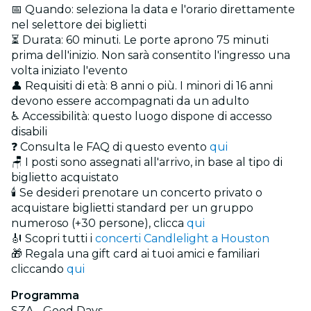
📅 Quando: seleziona la data e l'orario direttamente
nel selettore dei biglietti
⏳ Durata: 60 minuti. Le porte aprono 75 minuti
prima dell'inizio. Non sarà consentito l'ingresso una
volta iniziato l'evento
👤 Requisiti di età: 8 anni o più. I minori di 16 anni
devono essere accompagnati da un adulto
♿ Accessibilità: questo luogo dispone di accesso
disabili
❓ Consulta le FAQ di questo evento
qui
🪑 I posti sono assegnati all'arrivo, in base al tipo di
biglietto acquistato
🕯️ Se desideri prenotare un concerto privato o
acquistare biglietti standard per un gruppo
numeroso (+30 persone), clicca
qui
🎻 Scopri tutti i
concerti Candlelight a Houston
🎁 Regala una gift card ai tuoi amici e familiari
cliccando
qui
Programma
SZA - Good Days