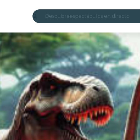
Descubre
espectáculos en directo
Madrid
candlelight
Londres
experiencias y ciudades
São Paulo
exposiciones
Seúl
recorridos por la ciudad
conciertos