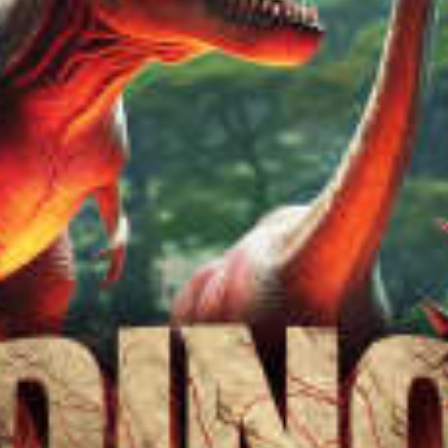
restaurantes
cine