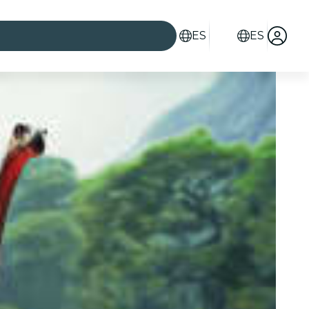
ES
ES