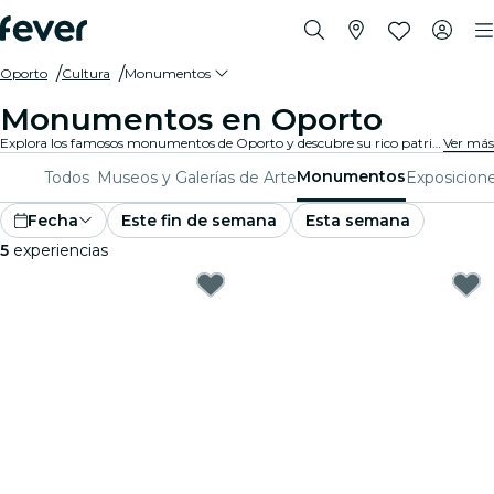
Oporto
Cultura
Monumentos
Monumentos en Oporto
Explora los famosos monumentos de Oporto y descubre su rico patrimonio cultural. Desde sitios icónicos hasta maravillas arquitectónicas, estos monumentos ofrecen una visión del pasado y presente de Oporto. Prepárate para una experiencia inolvidable.
Ver más
Monumentos
Todos
Museos y Galerías de Arte
Exposicion
Fecha
Este fin de semana
Esta semana
5
experiencias