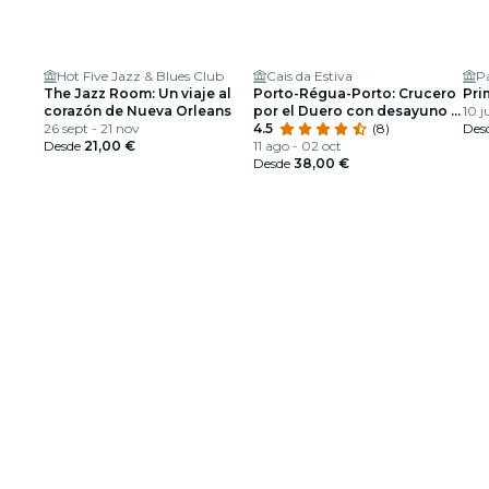
Hot Five Jazz & Blues Club
Cais da Estiva
Pa
The Jazz Room: Un viaje al
Porto-Régua-Porto: Crucero
Pri
corazón de Nueva Orleans
por el Duero con desayuno y
10 j
26 sept - 21 nov
almuerzo
4.5
(8)
Des
Desde
21,00 €
11 ago - 02 oct
Desde
38,00 €