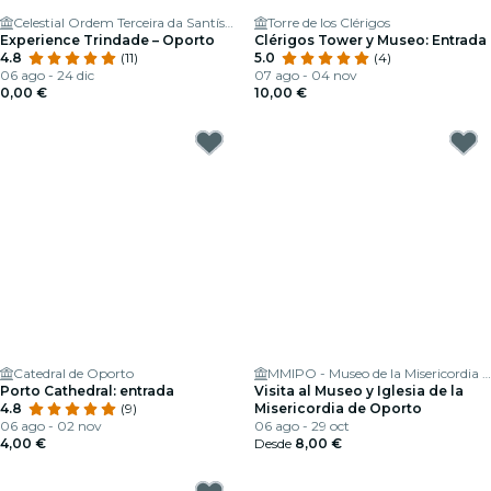
Celestial Ordem Terceira da Santíssima Trindade
Torre de los Clérigos
Experience Trindade – Oporto
Clérigos Tower y Museo: Entrada
4.8
(11)
5.0
(4)
06 ago - 24 dic
07 ago - 04 nov
0,00 €
10,00 €
Catedral de Oporto
MMIPO - Museo de la Misericordia de Oporto
Porto Cathedral: entrada
Visita al Museo y Iglesia de la
4.8
(9)
Misericordia de Oporto
06 ago - 02 nov
06 ago - 29 oct
4,00 €
Desde
8,00 €