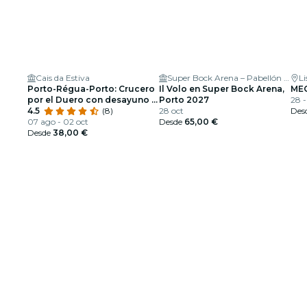
Cais da Estiva
Super Bock Arena – Pabellón Rosa Mota
L
Porto-Régua-Porto: Crucero
Il Volo en Super Bock Arena,
ME
por el Duero con desayuno y
Porto 2027
28 
almuerzo
4.5
(8)
28 oct
Des
07 ago - 02 oct
Desde
65,00 €
Desde
38,00 €