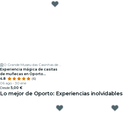
O Grande Museu das Casinhas de Bonecas- Experiência Turística no Porto
Experiencia mágica de casitas
de muñecas en Oporto
(Trindade)
4.8
(6)
06 ago - 30 ene
Desde
5,00 €
Lo mejor de Oporto: Experiencias inolvidables