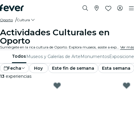
Oporto
Cultura
Actividades Culturales en
Oporto
Sumérgete en la rica cultura de Oporto. Explora museos, asiste a exposiciones y participa en eventos culturales que expanden tus horizontes.
Ver más
Todos
Museos y Galerías de Arte
Monumentos
Exposicione
Fecha
Hoy
Este fin de semana
Esta semana
13
experiencias