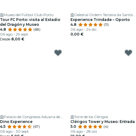
Museo del Fútbol Club Porto
Celestial Ordem Terceira da Santíssima Trindade
Tour FC Porto: visita al Estadio
Experience Trindade – Oporto
del Dragón y Museo
4.8
(11)
4.8
(68)
06 ago - 24 dic
06 ago - 29 sept
0,00 €
Desde
8,00 €
Palacio de Congresos Aduana de Oporto
Torre de los Clérigos
Dino Experience
Clérigos Tower y Museo: Entrada
4.5
(67)
5.0
(4)
06 ago - 30 sept
06 ago - 28 oct